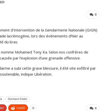
2021
0
ement d’Intervention de la Gendarmerie Nationale (GIGN)
ade lacrèmogène, lors des évènements d’hier au
té du bras.
se nomme Mohamed Tony Ka. Selon nos confrères de
 causée par l’explosion d’une grenade offensive.
rme a subi cette grave blessure, il été vite exfiltré par
outenable, indique Libération.
Ka
Ousmane Sonko
le+
ReddIt
0