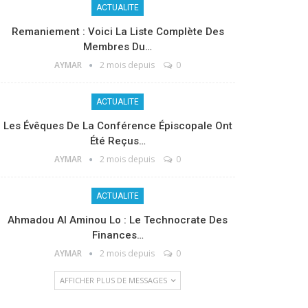
ACTUALITE
Remaniement : Voici La Liste Complète Des
Membres Du…
AYMAR
2 mois depuis
0
ACTUALITE
Les Évêques De La Conférence Épiscopale Ont
Été Reçus…
AYMAR
2 mois depuis
0
ACTUALITE
Ahmadou Al Aminou Lo : Le Technocrate Des
Finances…
AYMAR
2 mois depuis
0
AFFICHER PLUS DE MESSAGES