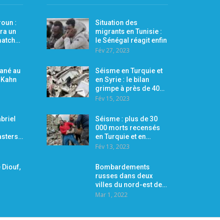
oun :
Situation des
ra un
migrants en Tunisie :
 match…
le Sénégal réagit enfin
Fév 27, 2023
Mané au
Séisme en Turquie et
r Kahn
en Syrie : le bilan
grimpe à près de 40…
Fév 15, 2023
briel
Séisme : plus de 30
000 morts recensés
asters…
en Turquie et en…
Fév 13, 2023
 Diouf,
Bombardements
russes dans deux
villes du nord-est de…
Mar 1, 2022