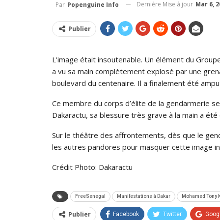
Dernière Mise à jour
Mar 6, 
Par
Popenguine Info
Publier
L’image était insoutenable. Un élément du Group
a vu sa main complètement explosé par une gren
boulevard du centenaire. Il a finalement été ampu
Ce membre du corps d’élite de la gendarmerie 
Dakaractu, sa blessure très grave à la main a été
Sur le théâtre des affrontements, dès que le genda
les autres pandores pour masquer cette image ins
Crédit Photo: Dakaractu
FreeSenegal
Manifestations à Dakar
Mohamed Tony 
Publier
Facebook
Twitter
Goog