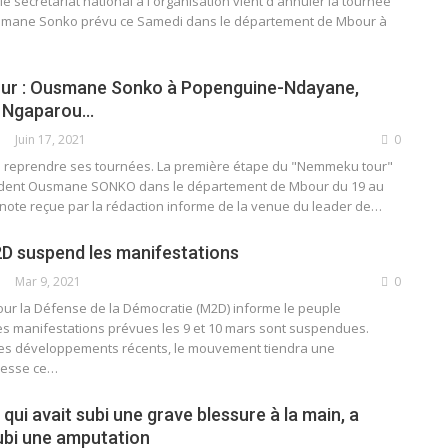
secrétariat national à l'organisation vient d'annuler la tournée
smane Sonko prévu ce Samedi dans le département de Mbour à
r : Ousmane Sonko à Popenguine-Ndayane,
s, Ngaparou…
Juin 17, 2021
0
va reprendre ses tournées. La première étape du "Nemmeku tour"
sident Ousmane SONKO dans le département de Mbour du 19 au
note reçue par la rédaction informe de la venue du leader de
…
2D suspend les manifestations
Mar 9, 2021
0
r la Défense de la Démocratie (M2D) informe le peuple
es manifestations prévues les 9 et 10 mars sont suspendues.
es développements récents, le mouvement tiendra une
resse ce
…
ui avait subi une grave blessure à la main, a
ubi une amputation