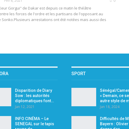
Fév 8, 2021
0
 Keur Gorgui" de Dakar est depuis ce matin le théâtre
ntre les forces de l'ordre et les partisans de l'opposant au
Sonko.Plusieurs arrestations ont été notées mais aussi des
PORA
SPORT
Disparition de Diary
Sénégal/Camer
Sow : les autorités
« Demain, ce se
diplomatiques font…
autre style de
Jan 12, 2021
Jan 18, 2024
INFO CINÉMA – Le
Difficultés de 
SENEGAL sur le tapis
Bayern : Olivie