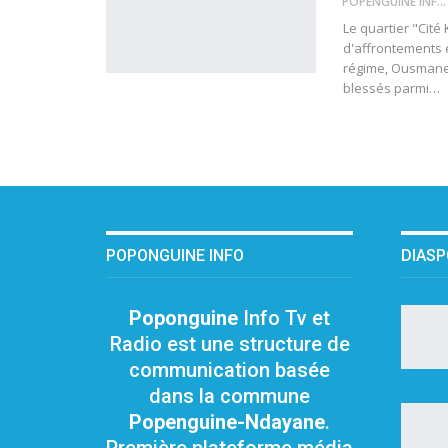
POPENGUINE INFO
Le quartier "Cité
d'affrontements e
régime, Ousmane 
blessés parmi
…
POPONGUINE INFO
DIAS
Poponguine
Info Tv et
Radio est une structure de
communication basée
dans la commune
Popenguine-Ndayane
.