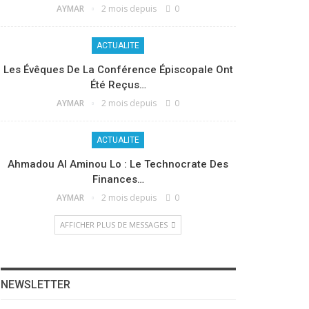
AYMAR
2 mois depuis
0
ACTUALITE
Les Évêques De La Conférence Épiscopale Ont
Été Reçus…
AYMAR
2 mois depuis
0
ACTUALITE
Ahmadou Al Aminou Lo : Le Technocrate Des
Finances…
AYMAR
2 mois depuis
0
AFFICHER PLUS DE MESSAGES
NEWSLETTER