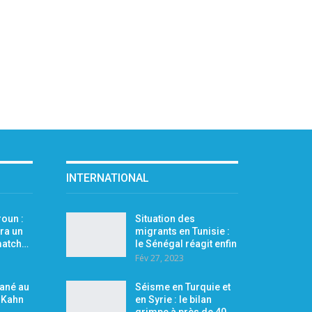
INTERNATIONAL
oun :
Situation des
ra un
migrants en Tunisie :
 match…
le Sénégal réagit enfin
Fév 27, 2023
Mané au
Séisme en Turquie et
r Kahn
en Syrie : le bilan