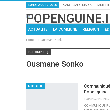
SANCTUAIRE MARIAL
IMMOBIL
LUNDI, AOÛT 3, 2026
ACTUALITE
LA COMMUNE
RELIGION
ED
Home
Ousmane Sonko
Parcourir Tag
Ousmane Sonko
Communiqué :
ACTUALITE
Popenguine-
POPENGUINE INFO
COMMUNIQUE.Pour