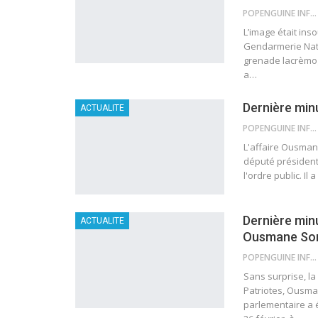
POPENGUINE INFO
L’image était in
Gendarmerie Nati
grenade lacrèmog
a
…
Dernière min
ACTUALITE
POPENGUINE INFO
L'affaire Ousman
député président 
l'ordre public. I
Dernière min
ACTUALITE
Ousmane Son
POPENGUINE INFO
Sans surprise, la
Patriotes, Ousma
parlementaire a é