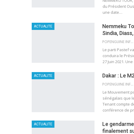
NEMMEKU TOUR, le 
du Président Ou
une date
…
Nemmeku Tou
ACTUALITE
Sindia, Dias
POPENGUINE INFO
Le parti Pastef 
conduira le Pré
27 Juin 2021.
Une 
Dakar : Le M
ACTUALITE
POPENGUINE INFO
Le Mouvement pou
sénégalais que l
Tenant compte d
conférence de p
Le gendarme q
ACTUALITE
finalement s