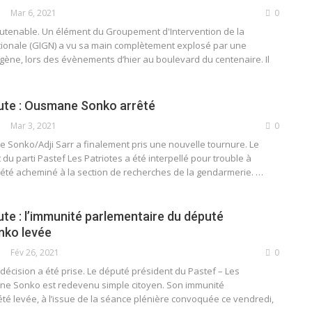
Mar 6, 2021
0
soutenable. Un élément du Groupement d'Intervention de la
onale (GIGN) a vu sa main complètement explosé par une
ène, lors des évènements d’hier au boulevard du centenaire. Il
ute : Ousmane Sonko arrêté
Mar 3, 2021
0
e Sonko/Adji Sarr a finalement pris une nouvelle tournure. Le
du parti Pastef Les Patriotes a été interpellé pour trouble à
l a été acheminé à la section de recherches de la gendarmerie.
…
ute : l’immunité parlementaire du député
ko levée
Fév 26, 2021
0
 décision a été prise. Le député président du Pastef – Les
ne Sonko est redevenu simple citoyen. Son immunité
té levée, à l’issue de la séance plénière convoquée ce vendredi,