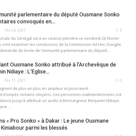
mmunité parlementaire du député Ousmane Sonko
entaires convoqués en…
Fév 24, 2021
0
onale du Sénégal sera en séance plénière ce vendredi 26 février
s vont examiner les conclusions de la Commission Ad Hoc chargée
a demande de levée de l'immunité parlementaire du député
…
ant Ousmane Sonko attribué à l’Archevêque de
n Ndiaye : L’Eglise…
Fév 11, 2021
0
gnent de plus en plus en ampleur et pourraient
trompés certains citoyens. Ces personnes malintentionnées ont
idance jusqu’à attribué un audio à Monseigneur Benjamin Ndiaye
mane
…
ns « Pro Sonko » à Dakar : Le jeune Ousmane
 Kiniabour parmi les blessés