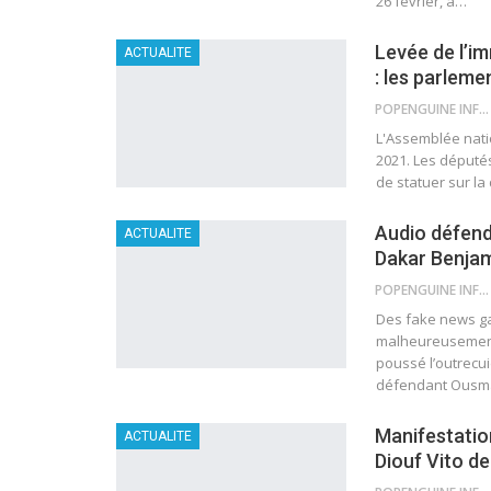
26 février, à
…
Levée de l’i
ACTUALITE
: les parlem
POPENGUINE INFO
L'Assemblée nati
2021. Les député
de statuer sur l
Audio défend
ACTUALITE
Dakar Benjami
POPENGUINE INFO
Des fake news ga
malheureusement 
poussé l’outrecu
défendant Ous
Manifestatio
ACTUALITE
Diouf Vito de