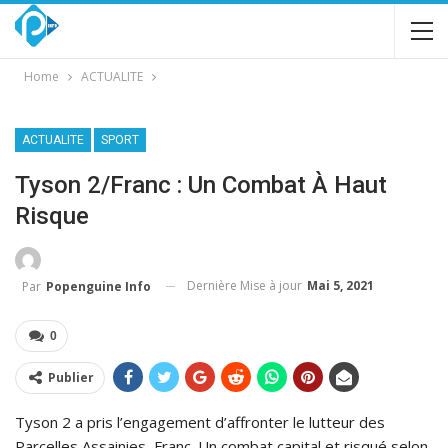
Home
ACTUALITE
ACTUALITE
SPORT
Tyson 2/Franc : Un Combat À Haut
Risque
Dernière Mise à jour
Mai 5, 2021
Par
Popenguine Info
0
Publier
Tyson 2 a pris l’engagement d’affronter le lutteur des
Parcelles Assainies, Franc. Un combat capital et risqué selon