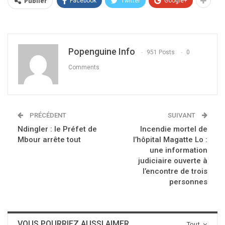
Publier
Facebook
Twitter
Google+
Popenguine Info
951 Posts
0
Comments
PRÉCÉDENT
SUIVANT
Ndingler : le Préfet de
Incendie mortel de
Mbour arrête tout
l’hôpital Magatte Lo :
une information
judiciaire ouverte à
l’encontre de trois
personnes
VOUS POURRIEZ AUSSI AIMER
Tout