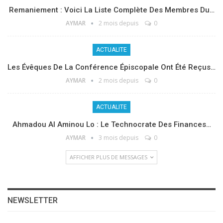
Remaniement : Voici La Liste Complète Des Membres Du…
AYMAR
2 mois depuis
0
ACTUALITE
Les Évêques De La Conférence Épiscopale Ont Été Reçus…
AYMAR
2 mois depuis
0
ACTUALITE
Ahmadou Al Aminou Lo : Le Technocrate Des Finances…
AYMAR
3 mois depuis
0
AFFICHER PLUS DE MESSAGES
NEWSLETTER