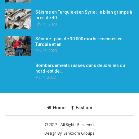
Séisme en Turquie et en Syrie : le bilan grimpe à
près de 40…
Fév 15, 2023
Séisme : plus de 30 000 morts recensés en
Turquie et en…
Fév 13, 2023
Bombardements russes dans deux villes du
nord-est de…
Mar 1, 2022
Home
Fashion
© 2017 - All Rights Reserved.
Design By:
Senkoom Groupe