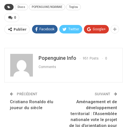
Diass
POPENGUINE/NDAYANE
Toglou
0
Publier
Facebook
Twitter
Google+
Popenguine Info
951 Posts
0
Comments
PRÉCÉDENT
SUIVANT
Cristiano Ronaldo élu
Aménagement et de
joueur du siècle
développement
territorial : l’Assemblée
nationale vote le projet
de loi d’orientation pour