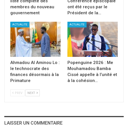
liste complète des
Conférence épiscopale
membres du nouveau
ont été reçus par le
gouvernement
Président de la…
ACTUALITE
ACTUALITE
Ahmadou Al Aminou Lo :
Popenguine 2026 : Me
le technocrate des
Mouhamadou Bamba
finances désormais à la
Cissé appelle à l’unité et
Primature
à la cohésion…
PREV
NEXT
LAISSER UN COMMENTAIRE