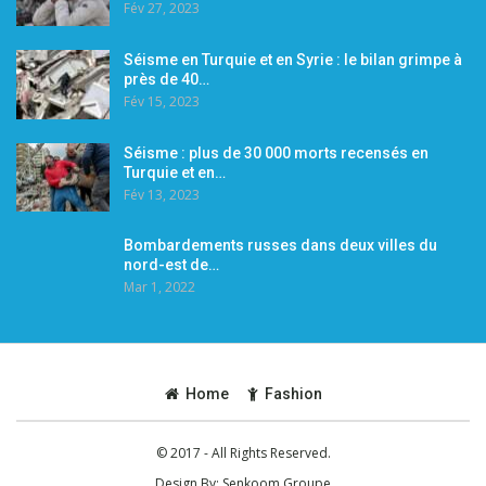
Fév 27, 2023
Séisme en Turquie et en Syrie : le bilan grimpe à
près de 40…
Fév 15, 2023
Séisme : plus de 30 000 morts recensés en
Turquie et en…
Fév 13, 2023
Bombardements russes dans deux villes du
nord-est de…
Mar 1, 2022
Home
Fashion
© 2017 - All Rights Reserved.
Design By:
Senkoom Groupe