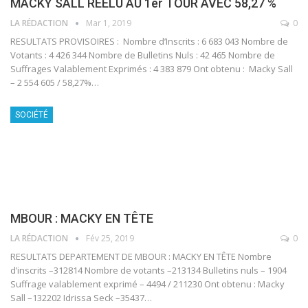
MACKY SALL RÉÉLU AU 1er TOUR AVEC 58,27 %
LA RÉDACTION
Mar 1, 2019
0
RESULTATS PROVISOIRES : Nombre d’Inscrits : 6 683 043 Nombre de
Votants : 4 426 344 Nombre de Bulletins Nuls : 42 465 Nombre de
Suffrages Valablement Exprimés : 4 383 879 Ont obtenu : Macky Sall
– 2 554 605 / 58,27%…
SOCIÉTÉ
MBOUR : MACKY EN TÊTE
LA RÉDACTION
Fév 25, 2019
0
RESULTATS DEPARTEMENT DE MBOUR : MACKY EN TÊTE Nombre
d’inscrits –312814 Nombre de votants –213134 Bulletins nuls – 1904
Suffrage valablement exprimé – 4494 / 211230 Ont obtenu : Macky
Sall –132202 Idrissa Seck –35437…