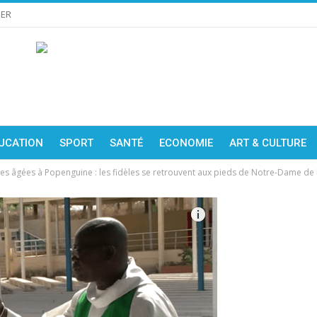
IER
UCATION
SPORT
SANTÉ
ECONOMIE
ART & CULTURE
s âgées à Popenguine : les fidèles se retrouvent aux pieds de Notre-Dame de l