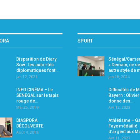
PORA
SPORT
Disparition de Diary
Sénégal/Camer
Sow : les autorités
« Demain, ce se
diplomatiques font…
autre style de
Jan 12, 2021
Jan 18, 2024
INFO CINÉMA – Le
Difficultés de 
SENEGAL sur le tapis
Bayern : Olivie
rouge de…
donne des…
Mai 25, 2019
Avr 12, 2023
DIASPORA
Athlétisme – Ga
DÉCOUVERTE
Faye médaillé
d’argent aux M
Août 4, 2018
Avr 11, 2023