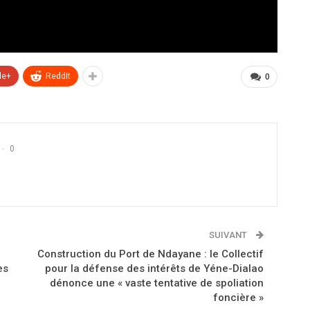
le+
ReddIt
0
0
SUIVANT
Construction du Port de Ndayane : le Collectif
es
pour la défense des intérêts de Yéne-Dialao
dénonce une « vaste tentative de spoliation
foncière »