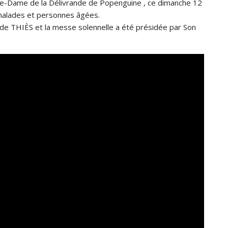
re-Dame de la Délivrande de Popenguine , ce dimanche 12
s malades et personnes âgées.
 de THIÈS et la messe solennelle a été présidée par Son