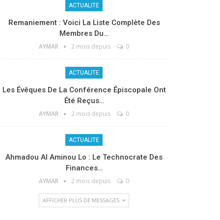
ACTUALITE
Remaniement : Voici La Liste Complète Des
Membres Du…
AYMAR
2 mois depuis
0
ACTUALITE
Les Évêques De La Conférence Épiscopale Ont
Été Reçus…
AYMAR
2 mois depuis
0
ACTUALITE
Ahmadou Al Aminou Lo : Le Technocrate Des
Finances…
AYMAR
2 mois depuis
0
AFFICHER PLUS DE MESSAGES