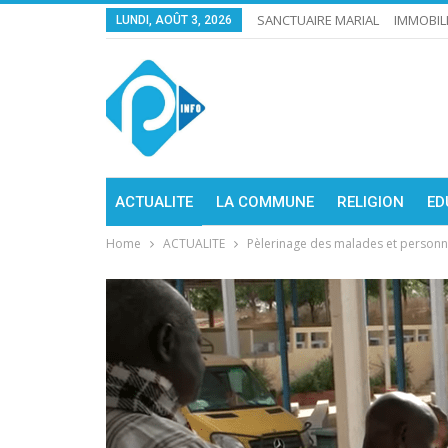
SANCTUAIRE MARIAL
IMMOBIL
LUNDI, AOÛT 3, 2026
ACTUALITE
LA COMMUNE
RELIGION
ED
Home
ACTUALITE
Pèlerinage des malades et personne