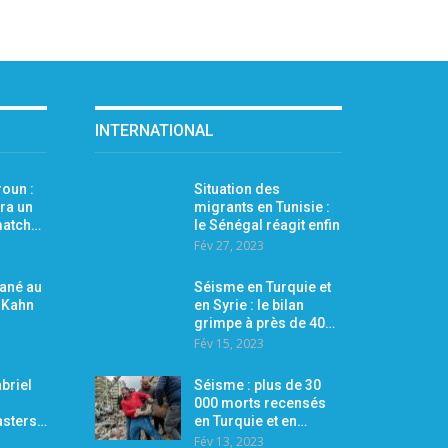
INTERNATIONAL
oun :
Situation des
ra un
migrants en Tunisie :
 match…
le Sénégal réagit enfin
Fév 27, 2023
Mané au
Séisme en Turquie et
r Kahn
en Syrie : le bilan
grimpe à près de 40…
Fév 15, 2023
briel
Séisme : plus de 30
000 morts recensés
asters…
en Turquie et en…
Fév 13, 2023