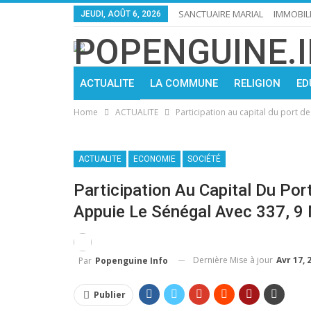
SANCTUAIRE MARIAL
IMMOBIL
JEUDI, AOÛT 6, 2026
ACTUALITE
LA COMMUNE
RELIGION
ED
Home
ACTUALITE
Participation au capital du port d
ACTUALITE
ECONOMIE
SOCIÉTÉ
Participation Au Capital Du Po
Appuie Le Sénégal Avec 337, 9 
Dernière Mise à jour
Avr 17, 
Par
Popenguine Info
Publier