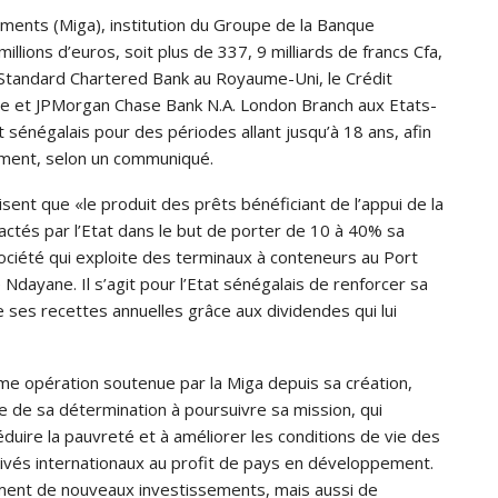
ements (Miga), institution du Groupe de la Banque
llions d’euros, soit plus de 337, 9 milliards de francs Cfa,
Standard Chartered Bank au Royaume-Uni, le Crédit
ce et JPMorgan Chase Bank N.A. London Branch aux Etats-
at sénégalais pour des périodes allant jusqu’à 18 ans, afin
ement, selon un communiqué.
sent que «le produit des prêts bénéficiant de l’appui de la
ctés par l’Etat dans le but de porter de 10 à 40% sa
société qui exploite des terminaux à conteneurs au Port
Ndayane. Il s’agit pour l’Etat sénégalais de renforcer sa
e ses recettes annuelles grâce aux dividendes qui lui
ième opération soutenue par la Miga depuis sa création,
e de sa détermination à poursuivre sa mission, qui
duire la pauvreté et à améliorer les conditions de vie des
ivés internationaux au profit de pays en développement.
ement de nouveaux investissements, mais aussi de