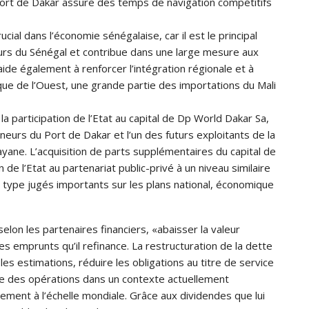
Port de Dakar assure des temps de navigation compétitifs
cial dans l’économie sénégalaise, car il est le principal
urs du Sénégal et contribue dans une large mesure aux
 aide également à renforcer l’intégration régionale et à
rique de l’Ouest, une grande partie des importations du Mali
la participation de l’Etat au capital de Dp World Dakar Sa,
neurs du Port de Dakar et l’un des futurs exploitants de la
ayane. L’acquisition de parts supplémentaires du capital de
de l’Etat au partenariat public-privé à un niveau similaire
 type jugés importants sur les plans national, économique
elon les partenaires financiers, «abaisser la valeur
es emprunts qu’il refinance. La restructuration de la dette
les estimations, réduire les obligations au titre de service
sse des opérations dans un contexte actuellement
cement à l’échelle mondiale. Grâce aux dividendes que lui