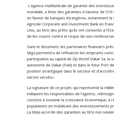
L’Agence multilatérale de garantie des investiss
mondiale, a émis des garanties à hauteur de 516 mi
en faveur de banques étrangères, notamment la 
Agricole Cor­porate and Investment Bank en Fran
Unis, au titre des prêts qu’ils ont consentis à l’Et
de les couvrir contre le risque de non-rembours
Dans le document, les partenaires financiers préci
Miga permettra de refinancer les emprunts contra
participation au capital de Dp World Dakar Sa, la 
autonome de Dakar (Pad) et dans le futur Port de 
position stratégique dans le secteur et d’accroîtr
seront versés».
La signature de ce projet, qui représente la mill
indiquent les responsables de l’agence, «témoign
consiste à soutenir la croissance économique, à ré
populations en mobilisant des investissements pr
La Miga accorde des garanties au titre non seul