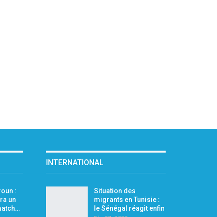
INTERNATIONAL
oun :
Situation des
ra un
migrants en Tunisie :
 match…
le Sénégal réagit enfin