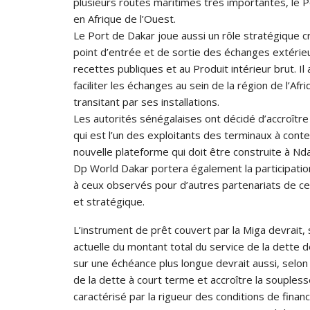
plusieurs routes maritimes très importantes, le 
en Afrique de l’Ouest.
Le Port de Dakar joue aussi un rôle stratégique cru
point d’entrée et de sortie des échanges extérie
recettes publiques et au Produit intérieur brut. Il
faciliter les échanges au sein de la région de l’Af
transitant par ses installations.
Les autorités sénégalaises ont décidé d’accroître 
qui est l’un des exploitants des terminaux à conte
nouvelle plateforme qui doit être construite à Nd
Dp World Dakar portera également la participation 
à ceux observés pour d’autres partenariats de ce
et stratégique.
L’instrument de prêt couvert par la Miga devrait, s
actuelle du montant total du service de la dette d
sur une échéance plus longue devrait aussi, selon 
de la dette à court terme et accroître la souple
caractérisé par la rigueur des conditions de finan