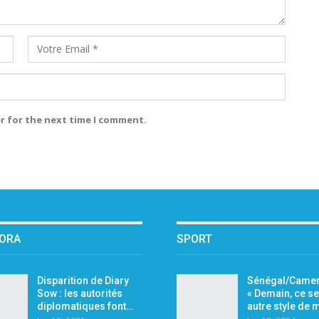
r for the next time I comment.
PORA
SPORT
Disparition de Diary
Sénégal/Camer
Sow : les autorités
« Demain, ce se
diplomatiques font…
autre style de