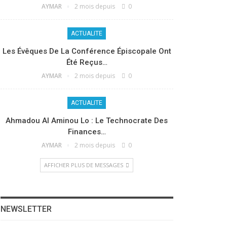
AYMAR
2 mois depuis
0
ACTUALITE
Les Évêques De La Conférence Épiscopale Ont
Été Reçus…
AYMAR
2 mois depuis
0
ACTUALITE
Ahmadou Al Aminou Lo : Le Technocrate Des
Finances…
AYMAR
2 mois depuis
0
AFFICHER PLUS DE MESSAGES
NEWSLETTER