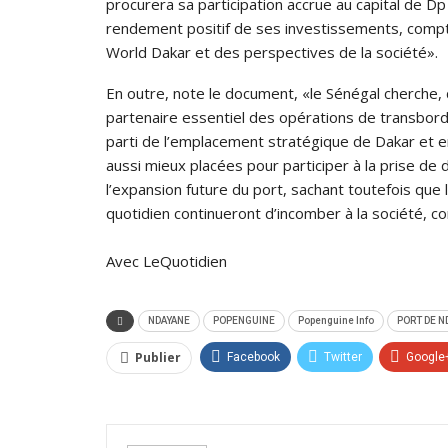
procurera sa participation accrue au capital de Dp 
rendement positif de ses investissements, compt
World Dakar et des perspectives de la société».
En outre, note le document, «le Sénégal cherche, 
partenaire essentiel des opérations de transbor
parti de l’emplacement stratégique de Dakar et en
aussi mieux placées pour participer à la prise d
l’expansion future du port, sa­chant toutefois que le
quotidien continueront d’incomber à la société, 
Avec LeQuotidien
NDAYANE
POPENGUINE
Popenguine Info
PORT DE N
Publier
Facebook
Twitter
Google