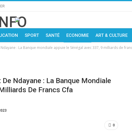
IER
UCATION
SPORT
SANTÉ
ECONOMIE
ART & CULTURE
e Ndayane : La Banque mondiale appuie le Sénégal avec 337, 9 milliards de fran
rt De Ndayane : La Banque Mondiale
Milliards De Francs Cfa
2023
0