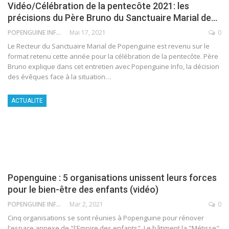
Vidéo/Célébration de la pentecôte 2021: les
précisions du Père Bruno du Sanctuaire Marial de…
POPENGUINE INFO
Mai 17, 2021
0
Le Recteur du Sanctuaire Marial de Popenguine est revenu sur le
format retenu cette année pour la célébration de la pentecôte. Père
Bruno explique dans cet entretien avec Popenguine Info, la décision
des évêques face à la situation
…
ACTUALITE
Popenguine : 5 organisations unissent leurs forces
pour le bien-être des enfants (vidéo)
POPENGUINE INFO
Mar 2, 2021
0
Cinq organisations se sont réunies à Popenguine pour rénover
l'espace annexe de "l'Empire des enfants". Le bâtiment la "Métisse"