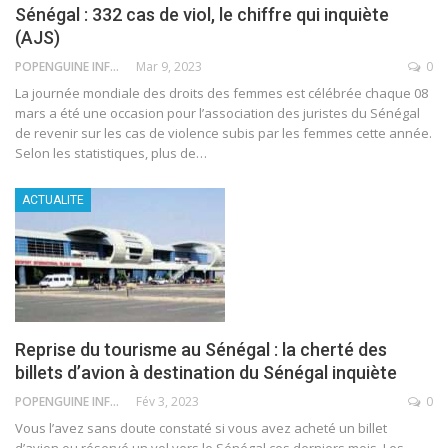
Sénégal : 332 cas de viol, le chiffre qui inquiète
(AJS)
POPENGUINE INFO
Mar 9, 2023
0
La journée mondiale des droits des femmes est célébrée chaque 08
mars a été une occasion pour l’association des juristes du Sénégal
de revenir sur les cas de violence subis par les femmes cette année.
Selon les statistiques, plus de
…
ACTUALITE
Reprise du tourisme au Sénégal : la cherté des
billets d’avion à destination du Sénégal inquiète
POPENGUINE INFO
Fév 3, 2023
0
Vous l’avez sans doute constaté si vous avez acheté un billet
d’avion ou réservé un vol vers le Sénégal ces derniers mois. Les