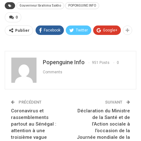
Gouverneur Ibrahima Sakho
POPONGUINE INFO
0
Publier
Facebook
Twitter
Google+
Popenguine Info
951 Posts
0
Comments
PRÉCÉDENT
SUIVANT
Coronavirus et
Déclaration du Ministre
rassemblements
de la Santé et de
partout au Sénégal :
l’Action sociale à
attention à une
l’occasion de la
troisième vague
Journée mondiale de la