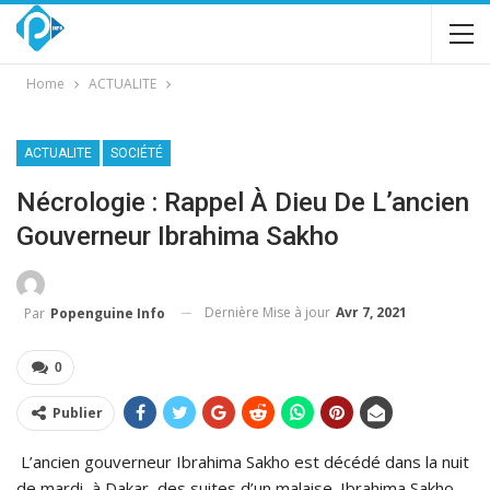
Home
ACTUALITE
ACTUALITE
SOCIÉTÉ
Nécrologie : Rappel À Dieu De L’ancien
Gouverneur Ibrahima Sakho
Dernière Mise à jour
Avr 7, 2021
Par
Popenguine Info
0
Publier
L’ancien gouverneur Ibrahima Sakho est décédé dans la nuit
de mardi, à Dakar, des suites d’un malaise. Ibrahima Sakho,