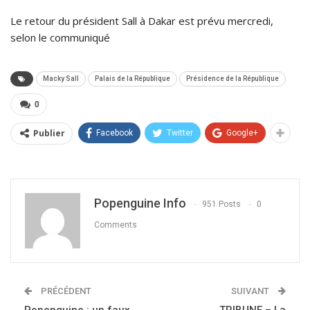
Le retour du président Sall à Dakar est prévu mercredi,
selon le communiqué
Macky Sall
Palais de la République
Présidence de la République
0
Publier
Facebook
Twitter
Google+
Popenguine Info
951 Posts
0
Comments
PRÉCÉDENT
SUIVANT
Popenguine : un faux
TRIBUNE – La