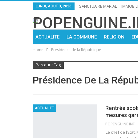
SANCTUAIRE MARIAL
IMMOBIL
LUNDI, AOÛT 3, 2026
ACTUALITE
LA COMMUNE
RELIGION
ED
Home
Présidence de la République
Parcourir Tag
Présidence De La Répub
Rentrée scola
ACTUALITE
mesures gara
POPENGUINE INFO
Le chef de l’Etat,