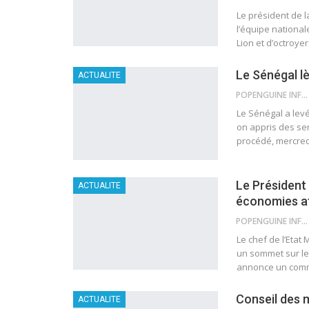
Le président de l
l’équipe national
Lion et d’octroye
Le Sénégal l
ACTUALITE
POPENGUINE INFO
Le Sénégal a levé
on appris des ser
procédé, mercredi
Le Président 
ACTUALITE
économies af
POPENGUINE INFO
Le chef de l’Etat 
un sommet sur le
annonce un commu
Conseil des m
ACTUALITE