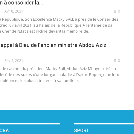
n à consolider la…
Avr 8, 2021
0
la République, Son Excellence Macky SALL a présidé le Conseil des
credi 07 avril 2021, au Palais de la République.A l’entame de sa
 Chef de l’Etat s’est incliné devant la mémoire de
…
rappel à Dieu de l’ancien ministre Abdou Aziz
Fév 4, 2021
0
r de cabinet du président Macky Sall, Abdou Aziz Mbaye a tiré sa
t décédé des suites d’une longue maladie à Dakar. Popenguine Info
oléances les plus attristées à sa famille et
PORA
SPORT