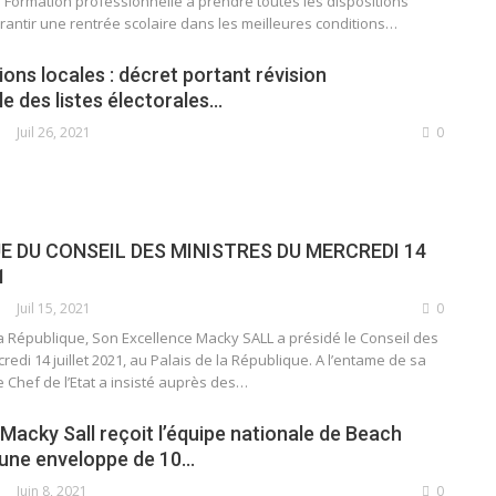
a Formation professionnelle à prendre toutes les dispositions
antir une rentrée scolaire dans les meilleures conditions
…
tions locales : décret portant révision
e des listes électorales…
Juil 26, 2021
0
 DU CONSEIL DES MINISTRES DU MERCREDI 14
1
Juil 15, 2021
0
la République, Son Excellence Macky SALL a présidé le Conseil des
redi 14 juillet 2021, au Palais de la République.
A l’entame de sa
 Chef de l’Etat a insisté auprès des
…
Macky Sall reçoit l’équipe nationale de Beach
une enveloppe de 10…
Juin 8, 2021
0