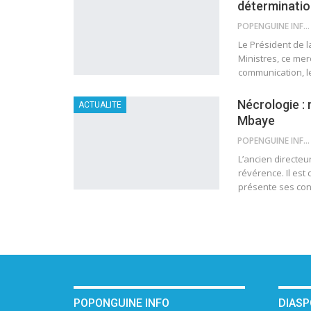
déterminatio
POPENGUINE INFO
Le Président de 
Ministres, ce mer
communication, le
Nécrologie : 
ACTUALITE
Mbaye
POPENGUINE INFO
L’ancien directeu
révérence.
Il es
présente ses cond
POPONGUINE INFO
DIAS