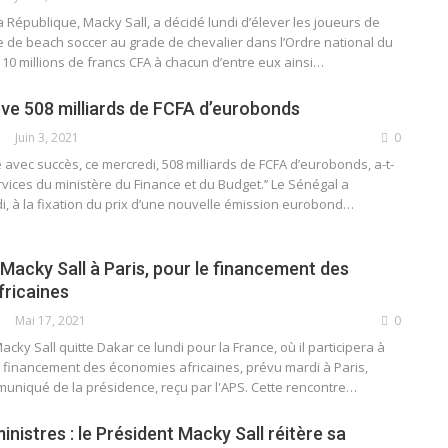
a République, Macky Sall, a décidé lundi d’élever les joueurs de
e de beach soccer au grade de chevalier dans l’Ordre national du
r 10 millions de francs CFA à chacun d’entre eux ainsi
…
ève 508 milliards de FCFA d’eurobonds
Juin 3, 2021
0
 avec succès, ce mercredi, 508 milliards de FCFA d’eurobonds, a-t-
vices du ministère du Finance et du Budget.’’ Le Sénégal a
, à la fixation du prix d’une nouvelle émission eurobond
…
Macky Sall à Paris, pour le financement des
ricaines
Mai 17, 2021
0
Macky Sall quitte Dakar ce lundi pour la France, où il participera à
 financement des économies africaines, prévu mardi à Paris,
niqué de la présidence, reçu par l'APS.
Cette rencontre
…
inistres : le Président Macky Sall réitère sa