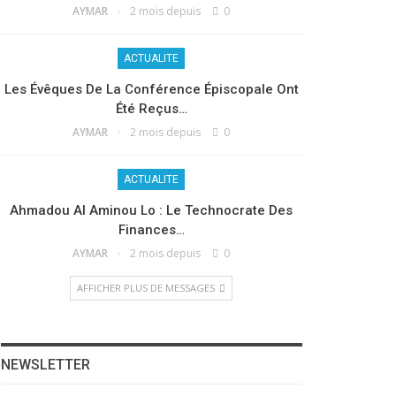
AYMAR
2 mois depuis
0
ACTUALITE
Les Évêques De La Conférence Épiscopale Ont
Été Reçus…
AYMAR
2 mois depuis
0
ACTUALITE
Ahmadou Al Aminou Lo : Le Technocrate Des
Finances…
AYMAR
2 mois depuis
0
AFFICHER PLUS DE MESSAGES
NEWSLETTER