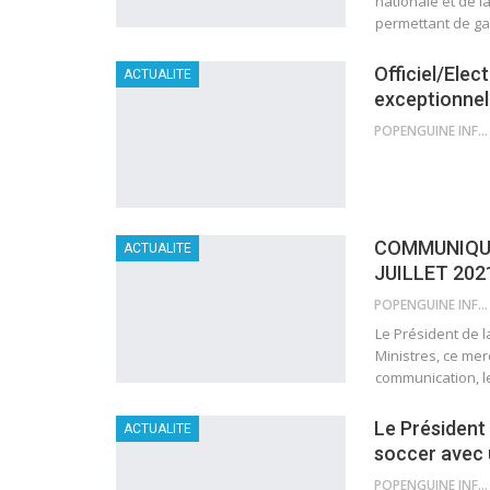
nationale et de l
permettant de gar
Officiel/Elec
ACTUALITE
exceptionnell
POPENGUINE INFO
COMMUNIQUE
ACTUALITE
JUILLET 202
POPENGUINE INFO
Le Président de 
Ministres, ce merc
communication, le
Le Président 
ACTUALITE
soccer avec 
POPENGUINE INFO