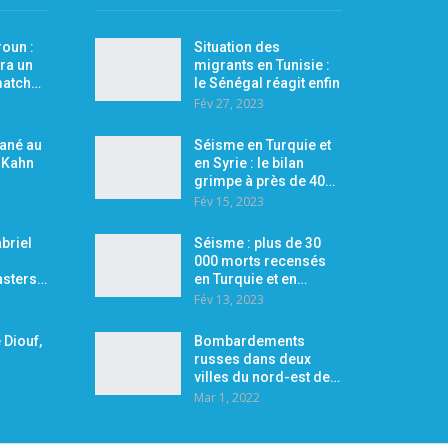
oun :
Situation des
ra un
migrants en Tunisie :
 match…
le Sénégal réagit enfin
Fév 27, 2023
Mané au
Séisme en Turquie et
r Kahn
en Syrie : le bilan
grimpe à près de 40…
Fév 15, 2023
briel
Séisme : plus de 30
000 morts recensés
asters…
en Turquie et en…
Fév 13, 2023
 Diouf,
Bombardements
russes dans deux
villes du nord-est de…
Mar 1, 2022