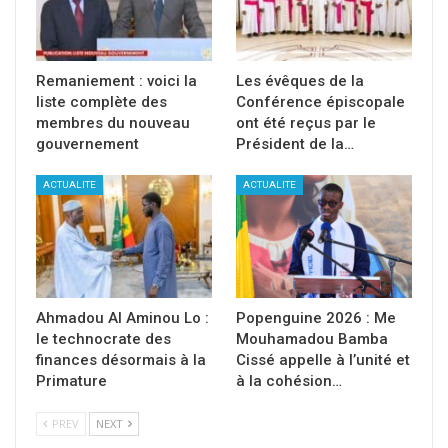
Remaniement : voici la
Les évêques de la
liste complète des
Conférence épiscopale
membres du nouveau
ont été reçus par le
gouvernement
Président de la…
ACTUALITE
ACTUALITE
Ahmadou Al Aminou Lo :
Popenguine 2026 : Me
le technocrate des
Mouhamadou Bamba
finances désormais à la
Cissé appelle à l’unité et
Primature
à la cohésion…
PREV
NEXT