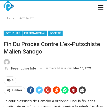
Home
ACTUALITE
ACTUALITE
INTERNATIONAL
SOCIÉTÉ
Fin Du Procès Contre L’ex-Putschiste
Malien Sanogo
Dernière Mise à jour
Mar 15, 2021
Par
Popenguine Info
0
Publier
La cour d’assises de Bamako a ordonné lundi la fin, sans
verdict, du procès pour assassinats contre le général malien