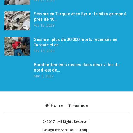
Fév 27, 2023
Séisme en Turquie et en Syrie : le bilan grimpe à
près de 40…
Fév 15, 2023
Séisme : plus de 30 000 morts recensés en
Turquie et en…
Fév 13, 2023
Bombardements russes dans deux villes du
nord-est de…
Mar 1, 2022
Home
Fashion
© 2017 - All Rights Reserved.
Design By:
Senkoom Groupe