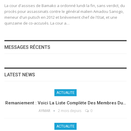
La cour d'assises de Bamako a ordonné lundi la fin, sans verdict, du
procès pour assassinats contre le général malien Amadou Sanogo,
meneur d'un putsch en 2012 et brièvement chef de l'Etat, et une
quinzaine de co-accusés.
La cour a
…
MESSAGES RÉCENTS
LATEST NEWS
ACTUALITE
Remaniement : Voici La Liste Complète Des Membres Du…
AYMAR
2 mois depuis
0
ACTUALITE