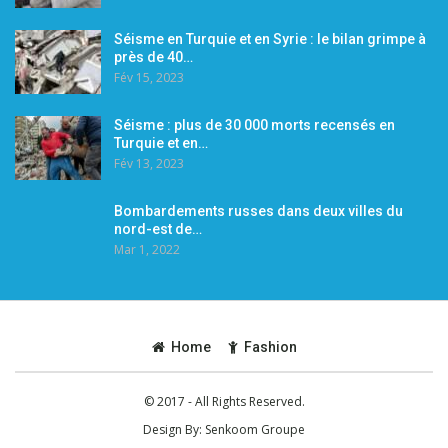
Séisme en Turquie et en Syrie : le bilan grimpe à
près de 40…
Fév 15, 2023
Séisme : plus de 30 000 morts recensés en
Turquie et en…
Fév 13, 2023
Bombardements russes dans deux villes du
nord-est de…
Mar 1, 2022
Home
Fashion
© 2017 - All Rights Reserved.
Design By:
Senkoom Groupe