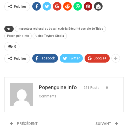
Publier
Inspecteur régional du travail et de la Sécurité sociale de Thies
Popenguine Info
Usine Twyford Sindia
0
Publier
Facebook
Twitter
Google+
Popenguine Info
951 Posts
0
Comments
PRÉCÉDENT
SUIVANT