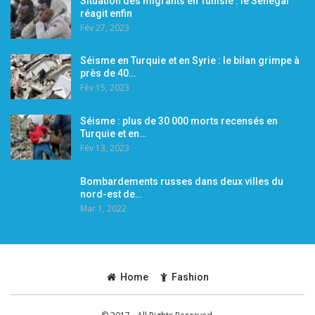
Situation des migrants en Tunisie : le Sénégal
réagit enfin
Fév 27, 2023
Séisme en Turquie et en Syrie : le bilan grimpe à
près de 40…
Fév 15, 2023
Séisme : plus de 30 000 morts recensés en
Turquie et en…
Fév 13, 2023
Bombardements russes dans deux villes du
nord-est de…
Mar 1, 2022
Home
Fashion