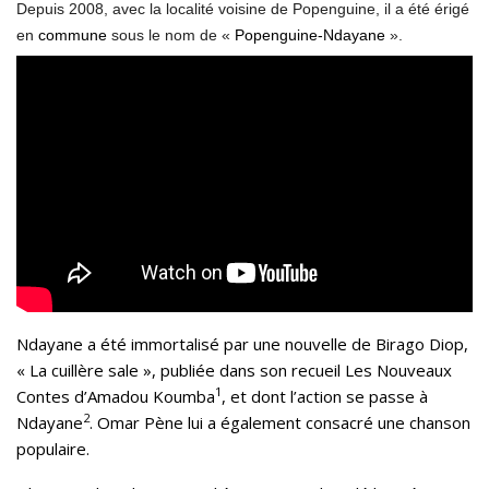
Depuis 2008, avec la localité voisine de Popenguine, il a été érigé
en
commune
sous le nom de «
Popenguine-Ndayane
».
Ndayane a été immortalisé par une nouvelle de
Birago Diop
,
« La cuillère sale », publiée dans son recueil
Les Nouveaux
1
Contes d’Amadou Koumba
, et dont l’action se passe à
2
Ndayane
.
Omar Pène
lui a également consacré une chanson
populaire.