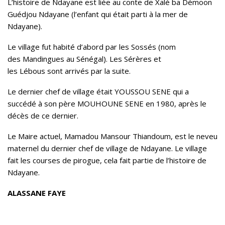
L’histoire de Ndayane est liée au conte de Xalé ba Démoon
Guédjou Ndayane (l’enfant qui était parti à la mer de
Ndayane).
Le village fut habité d’abord par les
Sossés
(nom
des
Mandingues
au Sénégal). Les
Sérères
et
les
Lébous
sont arrivés par la suite.
Le dernier chef de village était YOUSSOU SENE qui a
succédé à son père MOUHOUNE SENE en
1980
, après le
décès de ce dernier.
Le Maire actuel, Mamadou Mansour Thiandoum, est le neveu
maternel du dernier chef de village de Ndayane. Le village
fait les courses de pirogue, cela fait partie de l’histoire de
Ndayane.
ALASSANE FAYE