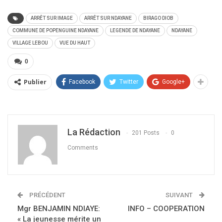
ARRÊT SUR IMAGE
ARRÊT SUR NDAYANE
BIRAGO DIOB
COMMUNE DE POPENGUINE NDAYANE
LEGENDE DE NDAYANE
NDAYANE
VILLAGE LEBOU
VUE DU HAUT
0
Publier
Facebook
Twitter
Google+
La Rédaction
201 Posts
0
Comments
PRÉCÉDENT
SUIVANT
Mgr BENJAMIN NDIAYE:
INFO – COOPERATION
« La jeunesse mérite un