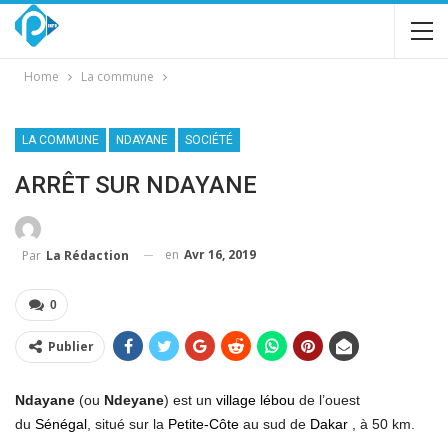
Home
La commune
LA COMMUNE
NDAYANE
SOCIÉTÉ
ARRÊT SUR NDAYANE
en
Avr 16, 2019
Par
La Rédaction
0
Publier
Ndayane
(ou
Ndeyane
) est un
village
lébou
de l’ouest
du
Sénégal
, situé sur la
Petite-Côte
au sud de
Dakar
, à 50 km.