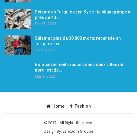
Séisme en Turquie et en Syrie : le bilan grimpe à
près de 40…
Fév 15, 2023
Séisme : plus de 30 000 morts recensés en
Turquie et en…
Fév 13, 2023
Bombardements russes dans deux villes du
nord-est de…
Mar 1, 2022
Home
Fashion
© 2017 - All Rights Reserved.
Design By:
Senkoom Groupe