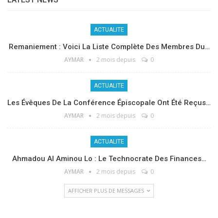
ACTUALITE
Remaniement : Voici La Liste Complète Des Membres Du…
AYMAR
2 mois depuis
0
ACTUALITE
Les Évêques De La Conférence Épiscopale Ont Été Reçus…
AYMAR
2 mois depuis
0
ACTUALITE
Ahmadou Al Aminou Lo : Le Technocrate Des Finances…
AYMAR
2 mois depuis
0
AFFICHER PLUS DE MESSAGES