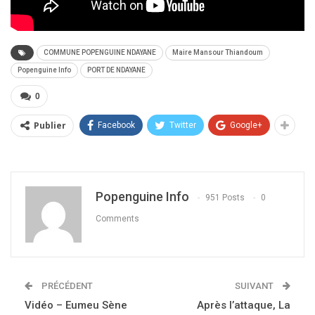
COMMUNE POPENGUINE NDAYANE
Maire Mansour Thiandoum
Popenguine Info
PORT DE NDAYANE
0
Publier
Facebook
Twitter
Google+
Popenguine Info
951 Posts
0
Comments
PRÉCÉDENT
SUIVANT
Vidéo – Eumeu Sène
Après l’attaque, La