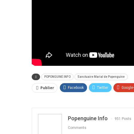
POPONGUINE INFO
Sanctuaire Marial de Popenguine
Publier
Facebook
Twitter
Google
Popenguine Info
951 Posts
Comments