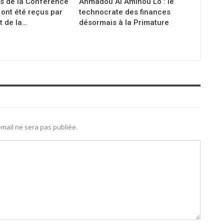
s de la Conférence
Ahmadou Al Aminou Lo : le
ont été reçus par
technocrate des finances
t de la…
désormais à la Primature
mail ne sera pas publiée.