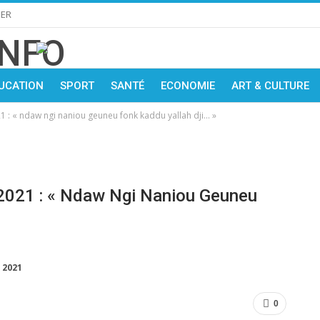
IER
UCATION
SPORT
SANTÉ
ECONOMIE
ART & CULTURE
 : « ndaw ngi naniou geuneu fonk kaddu yallah dji… »
2021 : « Ndaw Ngi Naniou Geuneu
 2021
0