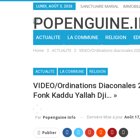
SANCTUAIRE MARIAL
IMMOBIL
LUNDI, AOÛT 3, 2026
ACTUALITE
LA COMMUNE
RELIGION
ED
Home
ACTUALITE
VIDEO/Ordinations diaconales 2021
ACTUALITE
LA COMMUNE
RELIGION
VIDEO/Ordinations Diaconales 
Fonk Kaddu Yallah Dji… »
Dernière Mise à jour
Août 17,
Par
Popenguine Info
Publier