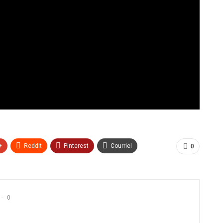
+
ReddIt
Pinterest
Courriel
0
0