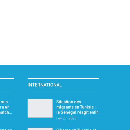
INTERNATIONAL
oun :
Situation des
ra un
migrants en Tunisie :
 match…
le Sénégal réagit enfin
Fév 27, 2023