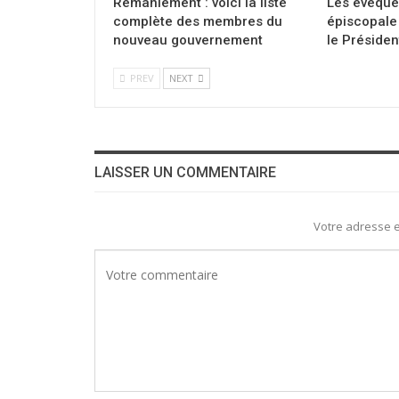
Remaniement : voici la liste
Les évêque
complète des membres du
épiscopale 
nouveau gouvernement
le Présiden
PREV
NEXT
LAISSER UN COMMENTAIRE
Votre adresse e