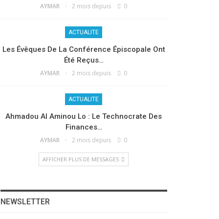
AYMAR
2 mois depuis
0
ACTUALITE
Les Évêques De La Conférence Épiscopale Ont
Été Reçus…
AYMAR
2 mois depuis
0
ACTUALITE
Ahmadou Al Aminou Lo : Le Technocrate Des
Finances…
AYMAR
2 mois depuis
0
AFFICHER PLUS DE MESSAGES
NEWSLETTER