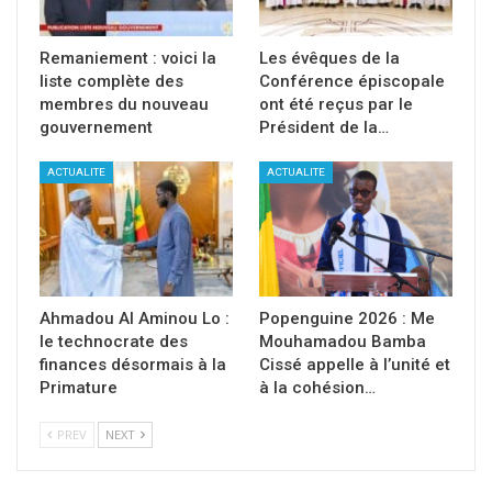
Remaniement : voici la
Les évêques de la
liste complète des
Conférence épiscopale
membres du nouveau
ont été reçus par le
gouvernement
Président de la…
ACTUALITE
ACTUALITE
Ahmadou Al Aminou Lo :
Popenguine 2026 : Me
le technocrate des
Mouhamadou Bamba
finances désormais à la
Cissé appelle à l’unité et
Primature
à la cohésion…
PREV
NEXT