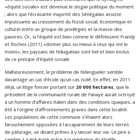
«équité sociale» est devenue le slogan politique du moment
; alors que l’écrasante majorité des Sénégalais assiste
impuissante au creusement du fossé social, économique et
culturel entre un groupe de privilégiés et la masse des
pauvres. Or, si l’équité est bien comme le définissent Frandji
et Rochex (2011) «donner plus ou mieux à ceux qui ont le
moins», les paysans de Ndiaganiao sont bel et bien exclus
de ce principe d’équité sociale.
Malheureusement, le problème de Ndengueler semble
davantage un cas d’école qu’un cas isolé. En effet, en 2011
déjà, un litige foncier portant sur
20 000 hectares
, que le
président de la communauté rurale de Fanaye aurait octroyé
à un homme d’affaires italien dans des conditions opaques, a
été à l’origine d’affrontements graves dans cette localité.
Les populations de cette commune s’étaient alors
farouchement opposées à l’accaparement de leurs terres
de pâturage, se disant prêtes à y laisser leur vie. Le pire a
semble-t-il été évité grâce à la médiation du Khalife