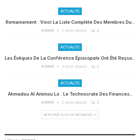
ACTUALITE
Remaniement : Voici La Liste Complète Des Membres Du…
AYMAR
2 mois depuis
0
ACTUALITE
Les Évêques De La Conférence Épiscopale Ont Été Reçus…
AYMAR
2 mois depuis
0
ACTUALITE
Ahmadou Al Aminou Lo : Le Technocrate Des Finances…
AYMAR
2 mois depuis
0
AFFICHER PLUS DE MESSAGES