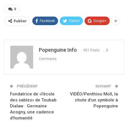
0
Publier
Facebook
Twitter
Google+
Popenguine Info
951 Posts
0
Comments
PRÉCÉDENT
SUIVANT
Fondatrice de «l’école
VIDÉO/Penthiou Moll, la
des sables» de Toubab
chute d’un symbole à
Dialaw : Germaine
Popenguine
Acogny, une cadence
d’humanité