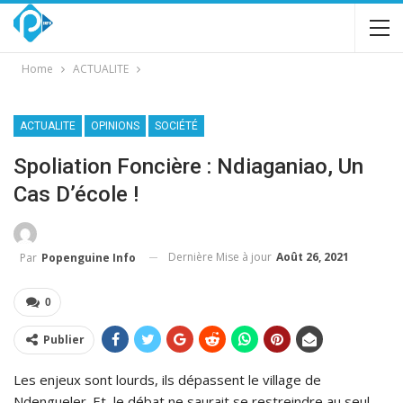
Home
ACTUALITE
ACTUALITE
OPINIONS
SOCIÉTÉ
Spoliation Foncière : Ndiaganiao, Un
Cas D’école !
Dernière Mise à jour
Août 26, 2021
Par
Popenguine Info
0
Publier
Les enjeux sont lourds, ils dépassent le village de
Ndengueler. Et, le débat ne saurait se restreindre au seul