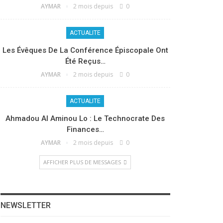
AYMAR
2 mois depuis
0
ACTUALITE
Les Évêques De La Conférence Épiscopale Ont
Été Reçus…
AYMAR
2 mois depuis
0
ACTUALITE
Ahmadou Al Aminou Lo : Le Technocrate Des
Finances…
AYMAR
2 mois depuis
0
AFFICHER PLUS DE MESSAGES
NEWSLETTER