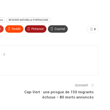
ine
RESERVE NATURELLE POPENGUINE
+
ReddIt
Pinterest
Courriel
0
0
SUIVANT
Cap-Vert : une pirogue de 150 migrants
échoue – 80 morts annoncés