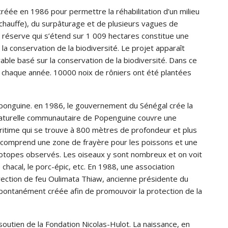
éée en 1986 pour permettre la réhabilitation d’un milieu
chauffe), du surpâturage et de plusieurs vagues de
 réserve qui s’étend sur 1 009 hectares constitue une
 conservation de la biodiversité. Le projet apparaît
e basé sur la conservation de la biodiversité. Dans ce
haque année. 10000 noix de rôniers ont été plantées
oponguine. en 1986, le gouvernement du Sénégal crée la
naturelle communautaire de Popenguine couvre une
ritime qui se trouve à 800 mètres de profondeur et plus
i comprend une zone de frayère pour les poissons et une
iotopes observés. Les oiseaux y sont nombreux et on voit
 chacal, le porc-épic, etc. En 1988, une association
ection de feu Oulimata Thiaw, ancienne présidente du
spontanément créée afin de promouvoir la protection de la
 soutien de la Fondation Nicolas-Hulot. La naissance, en