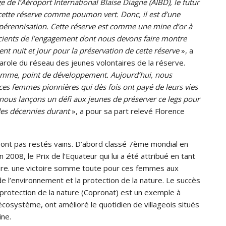
ge de l’Aéroport International Blaise Diagne (AIBD), le futur
cette réserve comme poumon vert. Donc, il est d’une
 pérennisation. Cette réserve est comme une mine d’or à
ients de l’engagement dont nous devons faire montre
 nuit et jour pour la préservation de cette réserve
», a
role du réseau des jeunes volontaires de la réserve.
femme, point de développement. Aujourd’hui, nous
es femmes pionnières qui dès fois ont payé de leurs vies
nous lançons un défi aux jeunes de préserver ce legs pour
es décennies durant
», a pour sa part relevé Florence
ont pas restés vains. D’abord classé 7ème mondial en
 2008, le Prix de l’Equateur qui lui a été attribué en tant
ture. une victoire somme toute pour ces femmes aux
 l’environnement et la protection de la nature. Le succès
protection de la nature (Copronat) est un exemple à
écosystème, ont amélioré le quotidien de villageois situés
ine.