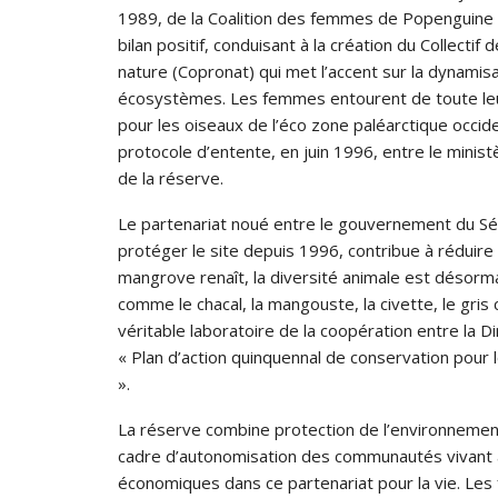
1989, de la Coalition des femmes de Popenguine po
bilan positif, conduisant à la création du Collect
nature (Copronat) qui met l’accent sur la dynamisat
écosystèmes. Les femmes entourent de toute leur
pour les oiseaux de l’éco zone paléarctique occiden
protocole d’entente, en juin 1996, entre le mini
de la réserve.
Le partenariat noué entre le gouvernement du Sén
protéger le site depuis 1996, contribue à réduire l
mangrove renaît, la diversité animale est désorma
comme le chacal, la mangouste, la civette, le gris 
véritable laboratoire de la coopération entre la D
« Plan d’action quinquennal de conservation pour
».
La réserve combine protection de l’environnement
cadre d’autonomisation des communautés vivant a
économiques dans ce partenariat pour la vie. Les