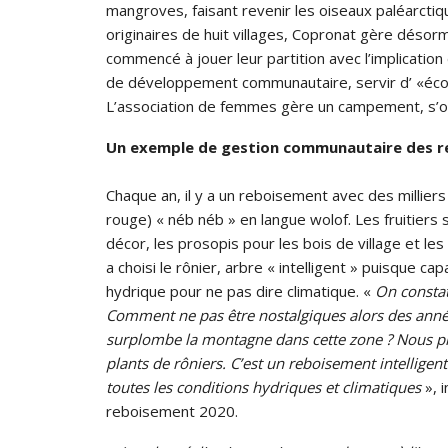
mangroves, faisant revenir les oiseaux paléarctiq
originaires de huit villages, Copronat gère désorma
commencé à jouer leur partition avec l’implication
de développement communautaire, servir d’ «éco
L’association de femmes gère un campement, s’oc
Un exemple de gestion communautaire des re
Chaque an, il y a un reboisement avec des milliers
rouge) « néb néb » en langue wolof. Les fruitiers
décor, les prosopis pour les bois de village et le
a choisi le rônier, arbre « intelligent » puisque c
hydrique pour ne pas dire climatique. «
On constate
Comment ne pas être nostalgiques alors des année
surplombe la montagne dans cette zone ? Nous p
plants de rôniers. C’est un reboisement intelligen
toutes les conditions hydriques et climatiques
», 
reboisement 2020.