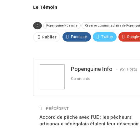
Le Témoin
Popenguine Ndayane
Réserve communautaire de Popengu
Publier
Facebook
Twitter
Google
Popenguine Info
951 Posts
Comments
PRÉCÉDENT
Accord de pêche avec l’UE : les pêcheurs
artisanaux sénégalais étalent leur désespoir