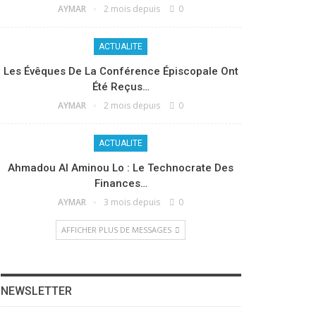
AYMAR
2 mois depuis
0
ACTUALITE
Les Évêques De La Conférence Épiscopale Ont
Été Reçus…
AYMAR
2 mois depuis
0
ACTUALITE
Ahmadou Al Aminou Lo : Le Technocrate Des
Finances…
AYMAR
3 mois depuis
0
AFFICHER PLUS DE MESSAGES
NEWSLETTER