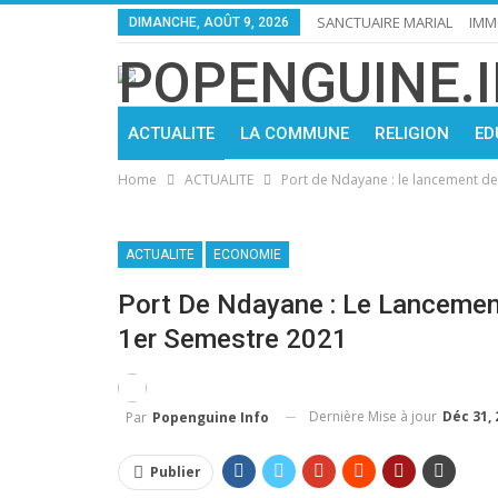
SANCTUAIRE MARIAL
IMM
DIMANCHE, AOÛT 9, 2026
ACTUALITE
LA COMMUNE
RELIGION
ED
Home
ACTUALITE
Port de Ndayane : le lancement d
ACTUALITE
ECONOMIE
Port De Ndayane : Le Lanceme
1er Semestre 2021
Dernière Mise à jour
Déc 31, 
Par
Popenguine Info
Publier