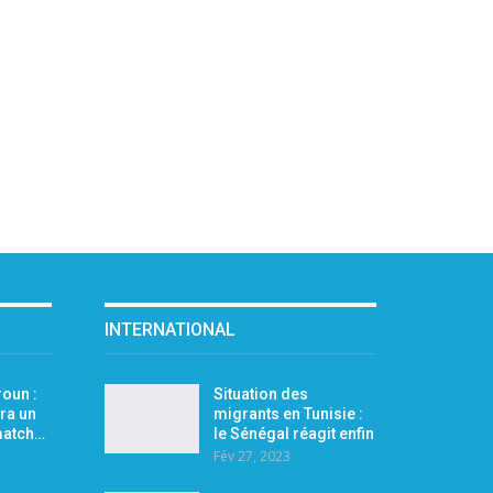
INTERNATIONAL
oun :
Situation des
ra un
migrants en Tunisie :
 match…
le Sénégal réagit enfin
Fév 27, 2023