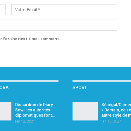
r for the next time I comment.
PORA
SPORT
Disparition de Diary
Sénégal/Camer
Sow : les autorités
« Demain, ce se
diplomatiques font…
autre style de
Jan 12, 2021
Jan 18, 2024