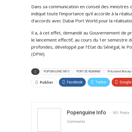
Dans sa communication en conseil des ministres 
indiqué toute l’importance qu’il accorde à la réalis
d’accords avec Dubai Port World pour la réalisati
Il a, à cet effet, demandé au Gouvernement de pr
le lancement effectif, au cours du 1er semestre 
profondes, développé par l’Etat du Sénégal, le P
(DPW).
POPONGUINE INFO
PORT DE NDAYANE
Président Macky 
Publier
Facebook
Twitter
Google
Popenguine Info
951 Posts
Comments