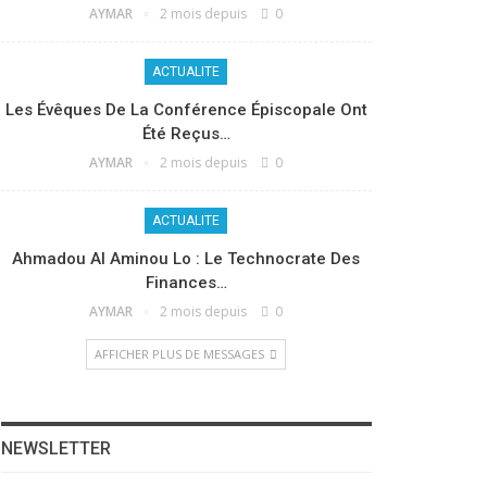
AYMAR
2 mois depuis
0
ACTUALITE
Les Évêques De La Conférence Épiscopale Ont
Été Reçus…
AYMAR
2 mois depuis
0
ACTUALITE
Ahmadou Al Aminou Lo : Le Technocrate Des
Finances…
AYMAR
2 mois depuis
0
AFFICHER PLUS DE MESSAGES
NEWSLETTER