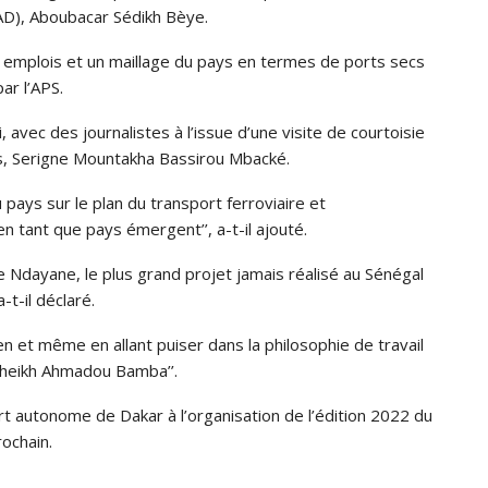
AD), Aboubacar Sédikh Bèye.
 emplois et un maillage du pays en termes de ports secs
par l’APS.
avec des journalistes à l’issue d’une visite de courtoisie
s, Serigne Mountakha Bassirou Mbacké.
 pays sur le plan du transport ferroviaire et
en tant que pays émergent’’, a-t-il ajouté.
 Ndayane, le plus grand projet jamais réalisé au Sénégal
-t-il déclaré.
rien et même en allant puiser dans la philosophie de travail
Cheikh Ahmadou Bamba’’.
rt autonome de Dakar à l’organisation de l’édition 2022 du
ochain.