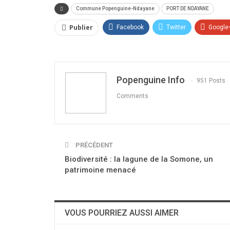
Commune Popenguine-Ndayane
PORT DE NDAYANE
Publier
Facebook
Twitter
Google
Popenguine Info
951 Posts
Comments
PRÉCÉDENT
Biodiversité : la lagune de la Somone, un
patrimoine menacé
VOUS POURRIEZ AUSSI AIMER