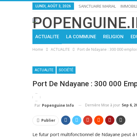
SANCTUAIRE MARIAL
IMMOBIL
LUNDI, AOÛT 3, 2026
ACTUALITE
LA COMMUNE
RELIGION
ED
Home
ACTUALITE
Port de Ndayane : 300 000 emploi
ACTUALITE
SOCIÉTÉ
Port De Ndayane : 300 000 Emp
Dernière Mise à jour
Sep 6, 2
Par
Popenguine Info
Publier
Le futur port multifonctionnel de Ndayane peut à