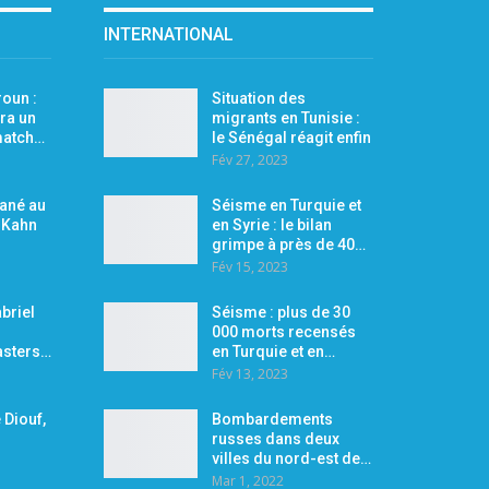
INTERNATIONAL
oun :
Situation des
ra un
migrants en Tunisie :
 match…
le Sénégal réagit enfin
Fév 27, 2023
Mané au
Séisme en Turquie et
r Kahn
en Syrie : le bilan
grimpe à près de 40…
Fév 15, 2023
briel
Séisme : plus de 30
000 morts recensés
asters…
en Turquie et en…
Fév 13, 2023
 Diouf,
Bombardements
russes dans deux
villes du nord-est de…
Mar 1, 2022