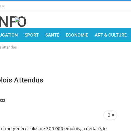
IER
UCATION
SPORT
SANTÉ
ECONOMIE
ART & CULTURE
s attendus
lois Attendus
022
0
 terme générer plus de 300 000 emplois, a déclaré, le