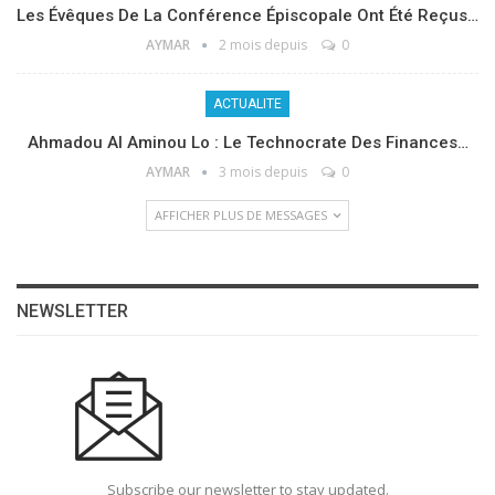
Les Évêques De La Conférence Épiscopale Ont Été Reçus…
AYMAR
2 mois depuis
0
ACTUALITE
Ahmadou Al Aminou Lo : Le Technocrate Des Finances…
AYMAR
3 mois depuis
0
AFFICHER PLUS DE MESSAGES
NEWSLETTER
Subscribe our newsletter to stay updated.