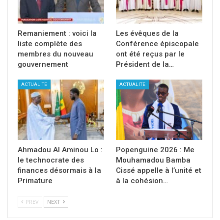
Remaniement : voici la
Les évêques de la
liste complète des
Conférence épiscopale
membres du nouveau
ont été reçus par le
gouvernement
Président de la…
ACTUALITE
ACTUALITE
Ahmadou Al Aminou Lo :
Popenguine 2026 : Me
le technocrate des
Mouhamadou Bamba
finances désormais à la
Cissé appelle à l’unité et
Primature
à la cohésion…
PREV
NEXT