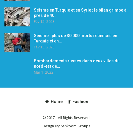
Séisme en Turquie et en Syrie : le bilan grimpe à
près de 40…
Fév 15, 2023
Séisme : plus de 30 000 morts recensés en
Turquie et en…
Fév 13, 2023
Bombardements russes dans deux villes du
nord-est de…
Mar 1, 2022
Home
Fashion
© 2017 - All Rights Reserved.
Design By:
Senkoom Groupe