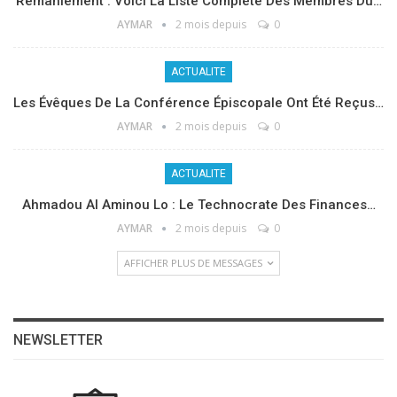
Remaniement : Voici La Liste Complète Des Membres Du…
AYMAR
2 mois depuis
0
ACTUALITE
Les Évêques De La Conférence Épiscopale Ont Été Reçus…
AYMAR
2 mois depuis
0
ACTUALITE
Ahmadou Al Aminou Lo : Le Technocrate Des Finances…
AYMAR
2 mois depuis
0
AFFICHER PLUS DE MESSAGES
NEWSLETTER