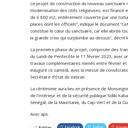
Le projet de construction du nouveau sanctuaire 
modernisation des cités religieuses, est financé 
de 6 800 m2, entièrement couverte par une toitur
places dont les officiels”, indique le document.“C
constitue le cœur du sanctuaire, car elle abrite tou
la grande croix qui surplombe au-dessus“, décrit l
La première phase du projet, composée des tranch
du Lundi de Pentecôte le 11 février 2023, avec un
travaux complémentaires menés entre février et 
inauguré ce samedi, avec la messe de consécration
Secrétaire d’Etat du Vatican.
La cérémonie aura lieu en présence de Monseigne
de l’Intérieur et de la sécurité publique Sidiki K
Sénégal, de la Mauritanie, du Cap-Vert et de la Gu
Avec aps.
Publier
Facebook
Twitter
Google