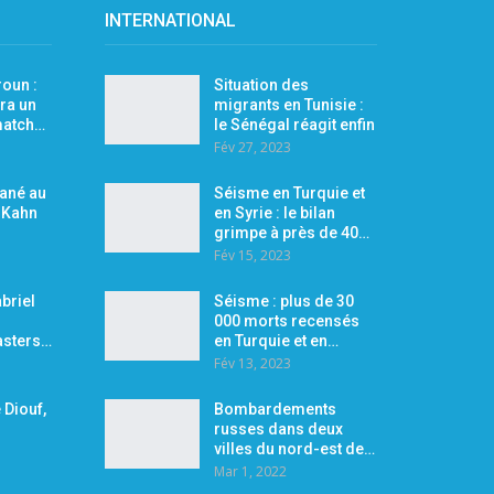
INTERNATIONAL
oun :
Situation des
ra un
migrants en Tunisie :
 match…
le Sénégal réagit enfin
Fév 27, 2023
Mané au
Séisme en Turquie et
r Kahn
en Syrie : le bilan
grimpe à près de 40…
Fév 15, 2023
briel
Séisme : plus de 30
000 morts recensés
asters…
en Turquie et en…
Fév 13, 2023
 Diouf,
Bombardements
russes dans deux
villes du nord-est de…
Mar 1, 2022