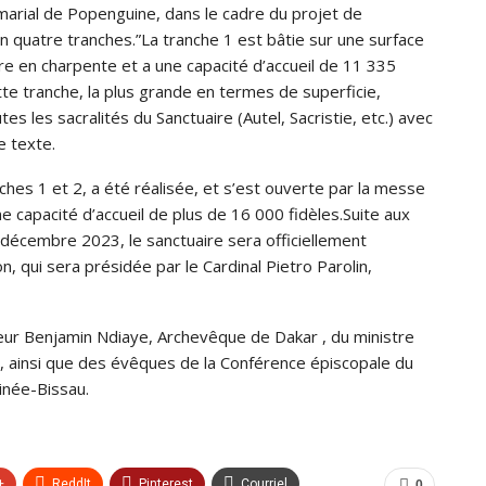
marial de Popenguine, dans le cadre du projet de
en quatre tranches.”La tranche 1 est bâtie sur une surface
e en charpente et a une capacité d’accueil de 11 335
ette tranche, la plus grande en termes de superficie,
tes les sacralités du Sanctuaire (Autel, Sacristie, etc.) avec
e texte.
es 1 et 2, a été réalisée, et s’est ouverte par la messe
e capacité d’accueil de plus de 16 000 fidèles.Suite aux
décembre 2023, le sanctuaire sera officiellement
, qui sera présidée par le Cardinal Pietro Parolin,
ur Benjamin Ndiaye, Archevêque de Dakar , du ministre
aba, ainsi que des évêques de la Conférence épiscopale du
inée-Bissau.
+
ReddIt
Pinterest
Courriel
0