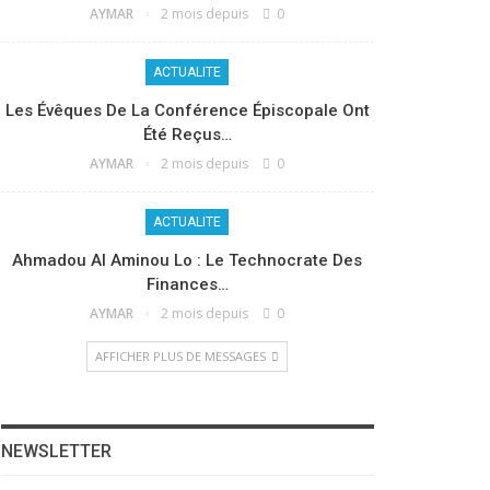
AYMAR
2 mois depuis
0
ACTUALITE
Les Évêques De La Conférence Épiscopale Ont
Été Reçus…
AYMAR
2 mois depuis
0
ACTUALITE
Ahmadou Al Aminou Lo : Le Technocrate Des
Finances…
AYMAR
2 mois depuis
0
AFFICHER PLUS DE MESSAGES
NEWSLETTER