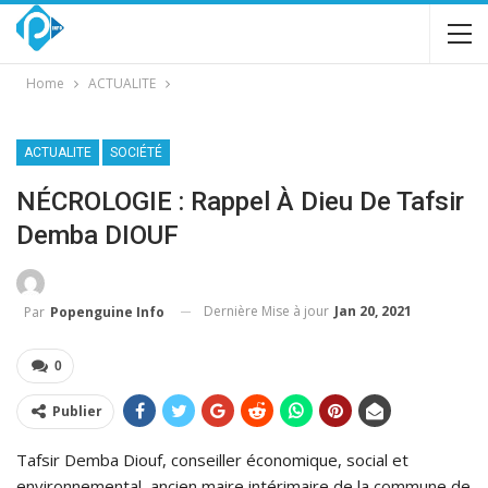
Home
ACTUALITE
ACTUALITE
SOCIÉTÉ
NÉCROLOGIE : Rappel À Dieu De Tafsir
Demba DIOUF
Dernière Mise à jour
Jan 20, 2021
Par
Popenguine Info
0
Publier
Tafsir Demba Diouf, conseiller économique, social et
environnemental, ancien maire intérimaire de la commune de