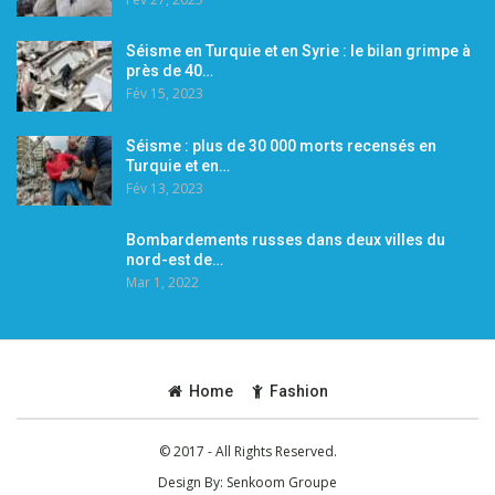
Séisme en Turquie et en Syrie : le bilan grimpe à
près de 40…
Fév 15, 2023
Séisme : plus de 30 000 morts recensés en
Turquie et en…
Fév 13, 2023
Bombardements russes dans deux villes du
nord-est de…
Mar 1, 2022
Home
Fashion
© 2017 - All Rights Reserved.
Design By:
Senkoom Groupe