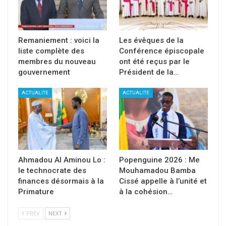
Remaniement : voici la
Les évêques de la
liste complète des
Conférence épiscopale
membres du nouveau
ont été reçus par le
gouvernement
Président de la…
ACTUALITE
ACTUALITE
Ahmadou Al Aminou Lo :
Popenguine 2026 : Me
le technocrate des
Mouhamadou Bamba
finances désormais à la
Cissé appelle à l’unité et
Primature
à la cohésion…
PREV
NEXT