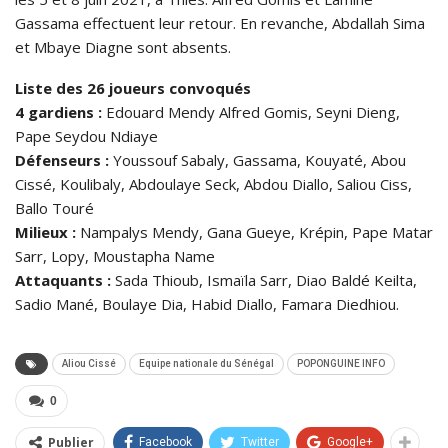
Gassama effectuent leur retour. En revanche, Abdallah Sima
et Mbaye Diagne sont absents.
Liste des 26 joueurs convoqués
4 gardiens :
Edouard Mendy Alfred Gomis, Seyni Dieng,
Pape Seydou Ndiaye
Défenseurs :
Youssouf Sabaly, Gassama, Kouyaté, Abou
Cissé, Koulibaly, Abdoulaye Seck, Abdou Diallo, Saliou Ciss,
Ballo Touré
Milieux :
Nampalys Mendy, Gana Gueye, Krépin, Pape Matar
Sarr, Lopy, Moustapha Name
Attaquants :
Sada Thioub, Ismaïla Sarr, Diao Baldé Keilta,
Sadio Mané, Boulaye Dia, Habid Diallo, Famara Diedhiou.
Aliou Cissé
Equipe nationale du Sénégal
POPONGUINE INFO
0
Publier
Facebook
Twitter
Google+