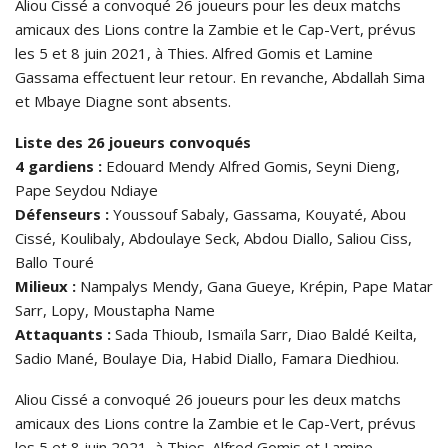
Aliou Cissé a convoqué 26 joueurs pour les deux matchs
amicaux des Lions contre la Zambie et le Cap-Vert, prévus
les 5 et 8 juin 2021, à Thies. Alfred Gomis et Lamine
Gassama effectuent leur retour. En revanche, Abdallah Sima
et Mbaye Diagne sont absents.
Liste des 26 joueurs convoqués
4 gardiens :
Edouard Mendy Alfred Gomis, Seyni Dieng,
Pape Seydou Ndiaye
Défenseurs :
Youssouf Sabaly, Gassama, Kouyaté, Abou
Cissé, Koulibaly, Abdoulaye Seck, Abdou Diallo, Saliou Ciss,
Ballo Touré
Milieux :
Nampalys Mendy, Gana Gueye, Krépin, Pape Matar
Sarr, Lopy, Moustapha Name
Attaquants :
Sada Thioub, Ismaïla Sarr, Diao Baldé Keilta,
Sadio Mané, Boulaye Dia, Habid Diallo, Famara Diedhiou.
Aliou Cissé a convoqué 26 joueurs pour les deux matchs
amicaux des Lions contre la Zambie et le Cap-Vert, prévus
les 5 et 8 juin 2021, à Thies. Alfred Gomis et Lamine