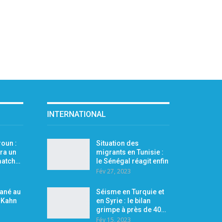
INTERNATIONAL
oun :
Situation des
ra un
migrants en Tunisie :
 match…
le Sénégal réagit enfin
Fév 27, 2023
Mané au
Séisme en Turquie et
r Kahn
en Syrie : le bilan
grimpe à près de 40…
Fév 15, 2023