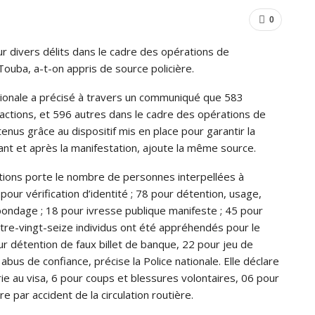
0
r divers délits dans le cadre des opérations de
Touba, a-t-on appris de source policière.
ationale a précisé à travers un communiqué que 583
ractions, et 596 autres dans le cadre des opérations de
enus grâce au dispositif mis en place pour garantir la
nt et après la manifestation, ajoute la même source.
tions porte le nombre de personnes interpellées à
our vérification d’identité ; 78 pour détention, usage,
bondage ; 18 pour ivresse publique manifeste ; 45 pour
atre-vingt-seize individus ont été appréhendés pour le
our détention de faux billet de banque, 22 pour jeu de
 abus de confiance, précise la Police nationale. Elle déclare
erie au visa, 6 pour coups et blessures volontaires, 06 pour
e par accident de la circulation routière.