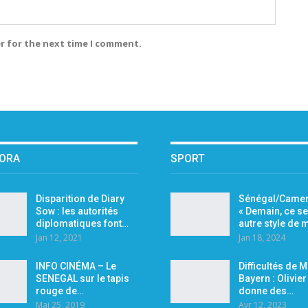
r for the next time I comment.
PORA
SPORT
Disparition de Diary
Sénégal/Camer
Sow : les autorités
« Demain, ce se
diplomatiques font…
autre style de
Jan 12, 2021
Jan 18, 2024
INFO CINÉMA – Le
Difficultés de 
SENEGAL sur le tapis
Bayern : Olivie
rouge de…
donne des…
Mai 25, 2019
Avr 12, 2023