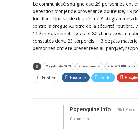
Le communiqué souligne que 29 personnes ont été
détention d’objet de provenance douteuse, 19 pou
fonction. Une saisie de près de 6 kilogrammes de 
contre la drogue Au titre de la sécurité routière, 
119 motos immobilisées et 82 charrettes immobilis
constatés dont, 23 corporels ; 13 dégâts matériels
personnes ont été présentées au parquet, rappo
Magal touba 2021
Police sénégal
POPONGUINE INFO
Publier
Facebook
Twitter
Google
Popenguine Info
951 Posts
Comments