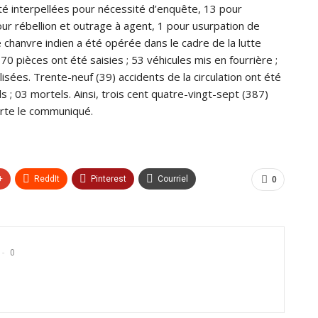
 interpellées pour nécessité d’enquête, 13 pour
r rébellion et outrage à agent, 1 pour usurpation de
chanvre indien a été opérée dans le cadre de la lutte
770 pièces ont été saisies ; 53 véhicules mis en fourrière ;
ées. Trente-neuf (39) accidents de la circulation ont été
 ; 03 mortels. Ainsi, trois cent quatre-vingt-sept (387)
rte le communiqué.
+
ReddIt
Pinterest
Courriel
0
0