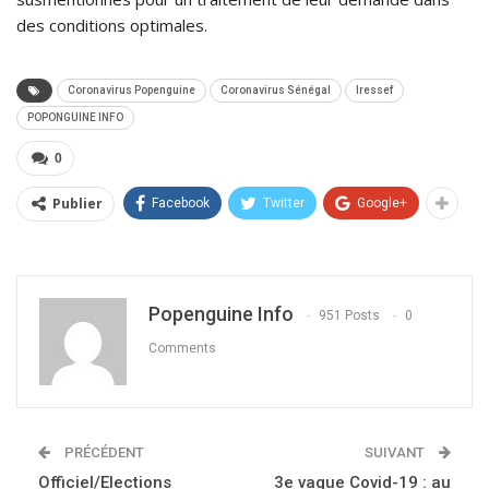
des conditions optimales.
Coronavirus Popenguine
Coronavirus Sénégal
Iressef
POPONGUINE INFO
0
Publier
Facebook
Twitter
Google+
Popenguine Info
951 Posts
0
Comments
PRÉCÉDENT
SUIVANT
Officiel/Elections
3e vague Covid-19 : au