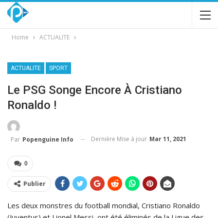
Home
ACTUALITE
ACTUALITE
SPORT
Le PSG Songe Encore À Cristiano
Ronaldo !
Dernière Mise à jour
Mar 11, 2021
Par
Popenguine Info
0
Publier
Les deux monstres du football mondial, Cristiano Ronaldo
(Juventus) et Lionel Messi, ont été éliminés de la Ligue des