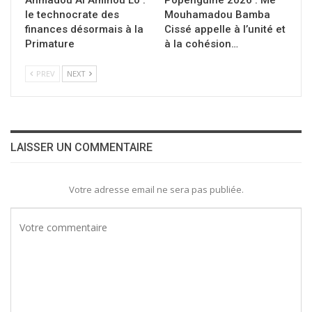
Ahmadou Al Aminou Lo :
Popenguine 2026 : Me
le technocrate des
Mouhamadou Bamba
finances désormais à la
Cissé appelle à l’unité et
Primature
à la cohésion…
PREV
NEXT
LAISSER UN COMMENTAIRE
Votre adresse email ne sera pas publiée.