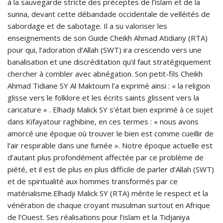
à la sauvegarde stricte des préceptes de l’islam et de la
sunna, devant cette débandade occidentale de velléités de
sabordage et de sabotage. Il a su valoriser les
enseignements de son Guide Cheikh Ahmad Atidiany (RTA)
pour qui, l’adoration d’Allah (SWT) ira crescendo vers une
banalisation et une discréditation qu’il faut stratégiquement
chercher à combler avec abnégation. Son petit-fils Cheikh
Ahmad Tidiane SY Al Maktoum l’a exprimé ainsi : « la religion
glisse vers le folklore et les écrits saints glissent vers la
caricature » . Elhadji Malick SY s’était bien exprimé à ce sujet
dans Kifayatour raghibine, en ces termes : « nous avons
amorcé une époque où trouver le bien est comme cueillir de
l’air respirable dans une fumée ». Notre époque actuelle est
d’autant plus profondément affectée par ce problème de
piété, et il est de plus en plus difficile de parler d’Allah (SWT)
et de spiritualité aux hommes transformés par ce
matérialisme.Elhadji Malick SY (RTA) mérite le respect et la
vénération de chaque croyant musulman surtout en Afrique
de l’Ouest. Ses réalisations pour l’islam et la Tidjaniya