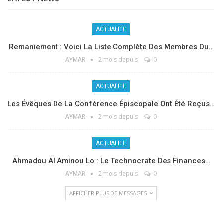
ACTUALITE
Remaniement : Voici La Liste Complète Des Membres Du…
AYMAR
2 mois depuis
0
ACTUALITE
Les Évêques De La Conférence Épiscopale Ont Été Reçus…
AYMAR
2 mois depuis
0
ACTUALITE
Ahmadou Al Aminou Lo : Le Technocrate Des Finances…
AYMAR
2 mois depuis
0
AFFICHER PLUS DE MESSAGES