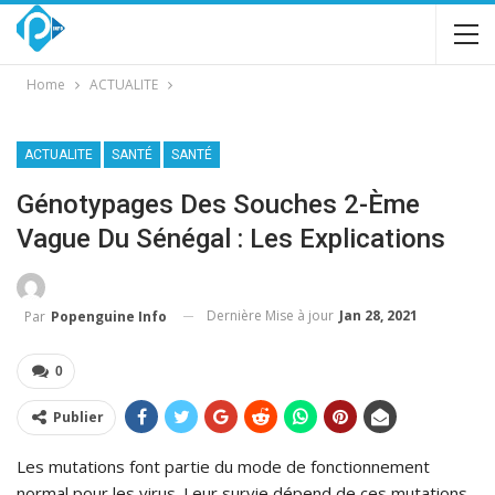
Home
ACTUALITE
ACTUALITE
SANTÉ
SANTÉ
Génotypages Des Souches 2-Ème
Vague Du Sénégal : Les Explications
Dernière Mise à jour
Jan 28, 2021
Par
Popenguine Info
0
Publier
Les mutations font partie du mode de fonctionnement
normal pour les virus. Leur survie dépend de ces mutations,