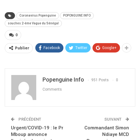
Coronavirus Popenguine
POPONGUINE INFO
souches 2-ème Vague du Sénégal
0
Publier
Facebook
Twitter
Google+
Popenguine Info
951 Posts
0
Comments
PRÉCÉDENT
SUIVANT
Urgent/COVID-19 : le Pr
Commandant Simon
Mboup annonce
Ndiaye MCD