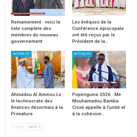
Remaniement : voici la
Les évêques de la
liste complète des
Conférence épiscopale
membres du nouveau
ont été reçus par le
gouvernement
Président de la…
ACTUALITE
ACTUALITE
Ahmadou Al Aminou Lo :
Popenguine 2026 : Me
le technocrate des
Mouhamadou Bamba
finances désormais à la
Cissé appelle à l’unité et
Primature
à la cohésion…
PREV
NEXT