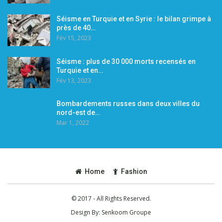
Séisme en Turquie et en Syrie : le bilan grimpe à
près de 40…
Fév 15, 2023
Séisme : plus de 30 000 morts recensés en
Turquie et en…
Fév 13, 2023
Bombardements russes dans deux villes du
nord-est de…
Mar 1, 2022
Home
Fashion
© 2017 - All Rights Reserved.
Design By:
Senkoom Groupe