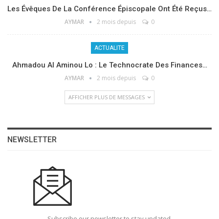
Les Évêques De La Conférence Épiscopale Ont Été Reçus…
AYMAR
2 mois depuis
0
ACTUALITE
Ahmadou Al Aminou Lo : Le Technocrate Des Finances…
AYMAR
2 mois depuis
0
AFFICHER PLUS DE MESSAGES
NEWSLETTER
Subscribe our newsletter to stay updated.