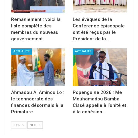
Remaniement : voici la
Les évêques de la
liste complète des
Conférence épiscopale
membres du nouveau
ont été reçus par le
gouvernement
Président de la…
ACTUALITE
ACTUALITE
Ahmadou Al Aminou Lo :
Popenguine 2026 : Me
le technocrate des
Mouhamadou Bamba
finances désormais à la
Cissé appelle à l’unité et
Primature
à la cohésion…
PREV
NEXT