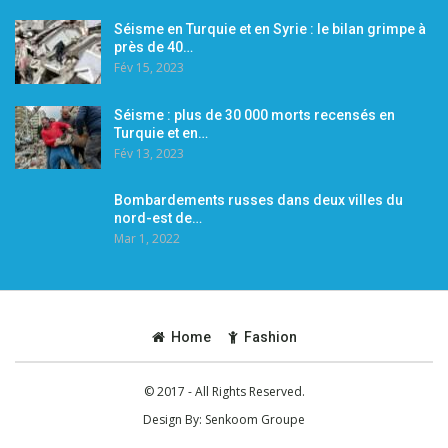
Séisme en Turquie et en Syrie : le bilan grimpe à
près de 40…
Fév 15, 2023
Séisme : plus de 30 000 morts recensés en
Turquie et en…
Fév 13, 2023
Bombardements russes dans deux villes du
nord-est de…
Mar 1, 2022
Home
Fashion
© 2017 - All Rights Reserved.
Design By:
Senkoom Groupe