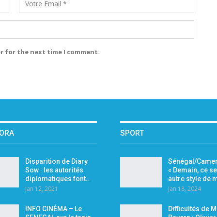
r for the next time I comment.
PORA
SPORT
Disparition de Diary
Sénégal/Camer
Sow : les autorités
« Demain, ce se
diplomatiques font…
autre style de
Jan 12, 2021
Jan 18, 2024
INFO CINÉMA – Le
Difficultés de 