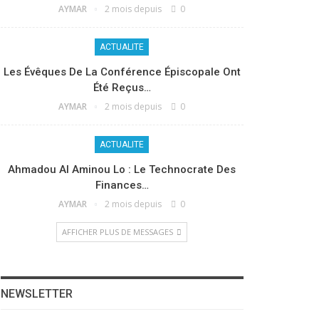
AYMAR
2 mois depuis
0
ACTUALITE
Les Évêques De La Conférence Épiscopale Ont
Été Reçus…
AYMAR
2 mois depuis
0
ACTUALITE
Ahmadou Al Aminou Lo : Le Technocrate Des
Finances…
AYMAR
2 mois depuis
0
AFFICHER PLUS DE MESSAGES
NEWSLETTER