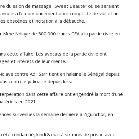
ire du salon de massage ‘’Sweet Beauté’’ où se seraient
nq années d’emprisonnement pour complicité de viol et un
s obscènes et incitation à la débauche.
 Mme Ndiaye de 500.000 francs CFA à la partie civile en
ans cette affaire. Les avocats de la partie civile ont
ges et intérêts de leur cliente.
iaye contre Adji Sarr tient en haleine le Sénégal depuis
us contrôle judiciaire depuis lors.
terpellation dans cette affaire ont engendré la mort d’une
atériels en 2021.
ences survenues la semaine dernière à Ziguinchor, en
a été condamné, lundi 8 mai, à six mois de prison avec