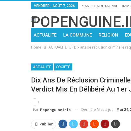
SANCTUAIRE MARIAL
IMMO
VENDREDI, AOÛT 7, 2026
ACTUALITE
LA COMMUNE
RELIGION
ED
Home
ACTUALITE
Dix ans de réclusion criminelle re
ACTUALITE
SOCIÉTÉ
Dix Ans De Réclusion Criminell
Verdict Mis En Délibéré Au 1er 
Dernière Mise à jour
Mai 24, 
Par
Popenguine Info
Publier