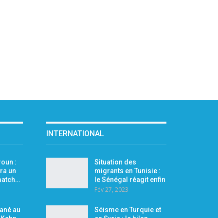
INTERNATIONAL
oun :
Situation des
ra un
migrants en Tunisie :
 match…
le Sénégal réagit enfin
Fév 27, 2023
Mané au
Séisme en Turquie et