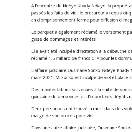
A l’encontre de Ndèye Khady Ndiaye, la propriéta
passés les faits de viol, le procureur a requis ci
an d’emprisonnement ferme pour diffusion d’image
Le parquet a également réclamé le versement par
guise de dommages et intérêts.
Elle avait été inculpée d’incitation à la débauche d
réclamé 1,5 milliard de francs CFA pour les domma
L’affaire judiciaire Ousmane Sonko-Ndèye Khady Nd
mars 2021. M. Sonko est inculpé de viol et placé so
Des manifestations survenues à la suite de son in
quinzaine de personnes et d’importants dégâts m
Deux personnes ont trouvé la mort dans des viol
marge de son procès pour viol.
Dans une autre affaire judiciaire, Ousmane Sonko 