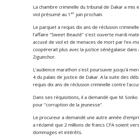
La chambre criminelle du tribunal de Dakar a mis
er
viol présumé au 1
juin prochain.
Le parquet a requis dix ans de réclusion criminelle
l’affaire ‘’Sweet Beauté’’ s’est ouverte mardi mat
accusé de viol et de menaces de mort par l’ex-mas
coopérerait plus avec la justice sénégalaise dans c
Ziguinchor.
L’audience marathon s’est poursuivie jusqu’à mercre
4 du palais de justice de Dakar. A la suite des dé
requis dix ans de réclusion criminelle contre l’ac
Dans ses réquisitions, il a demandé que M. Sonk
pour ‘’corruption de la jeunesse’’.
Le procureur a demandé une autre année d’empr
a réclamé que 2 millions de francs CFA soient versé
dommages et intérêts.