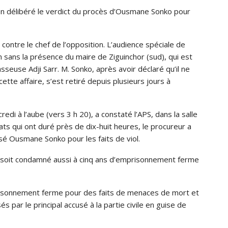
 en délibéré le verdict du procès d’Ousmane Sonko pour
 contre le chef de l’opposition. L’audience spéciale de
in sans la présence du maire de Ziguinchor (sud), qui est
seuse Adji Sarr. M. Sonko, après avoir déclaré qu’il ne
ette affaire, s’est retiré depuis plusieurs jours à
di à l’aube (vers 3 h 20), a constaté l’APS, dans la salle
bats qui ont duré près de dix-huit heures, le procureur a
cusé Ousmane Sonko pour les faits de viol.
o soit condamné aussi à cinq ans d’emprisonnement ferme
isonnement ferme pour des faits de menaces de mort et
s par le principal accusé à la partie civile en guise de