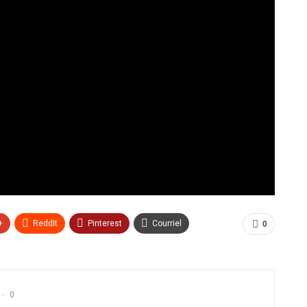
+
ReddIt
Pinterest
Courriel
0
0