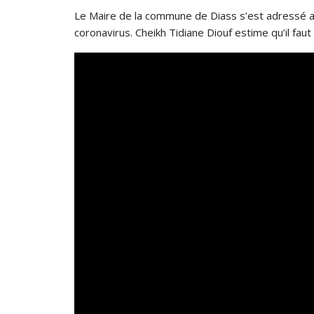
Le Maire de la commune de Diass s’est adressé aux 
coronavirus. Cheikh Tidiane Diouf estime qu’il fau