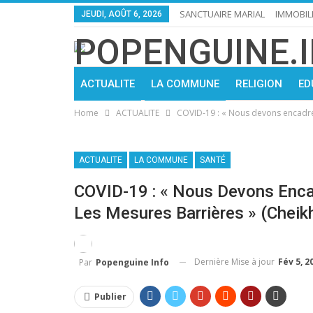
SANCTUAIRE MARIAL
IMMOBIL
JEUDI, AOÛT 6, 2026
ACTUALITE
LA COMMUNE
RELIGION
ED
Home
ACTUALITE
COVID-19 : « Nous devons encadrer 
ACTUALITE
LA COMMUNE
SANTÉ
COVID-19 : « Nous Devons Encad
Les Mesures Barrières » (Cheikh
Dernière Mise à jour
Fév 5, 2
Par
Popenguine Info
Publier