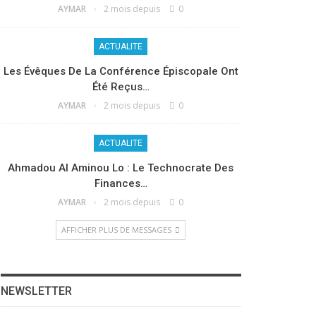
AYMAR
2 mois depuis
0
ACTUALITE
Les Évêques De La Conférence Épiscopale Ont
Été Reçus…
AYMAR
2 mois depuis
0
ACTUALITE
Ahmadou Al Aminou Lo : Le Technocrate Des
Finances…
AYMAR
2 mois depuis
0
AFFICHER PLUS DE MESSAGES
NEWSLETTER