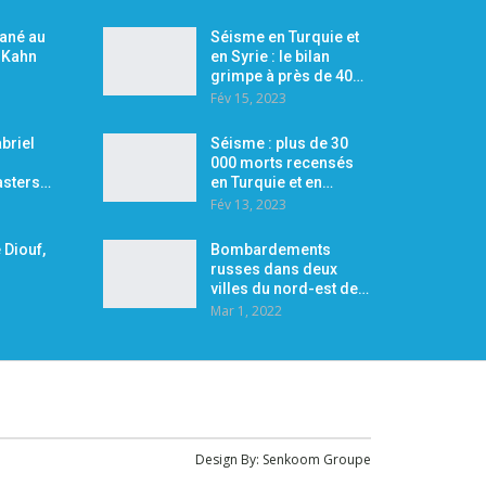
Mané au
Séisme en Turquie et
r Kahn
en Syrie : le bilan
grimpe à près de 40…
Fév 15, 2023
briel
Séisme : plus de 30
000 morts recensés
asters…
en Turquie et en…
Fév 13, 2023
 Diouf,
Bombardements
russes dans deux
villes du nord-est de…
Mar 1, 2022
Design By:
Senkoom Groupe