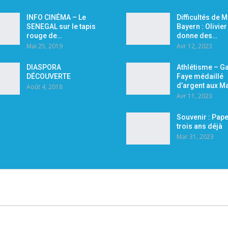
INFO CINÉMA – Le
Difficultés de 
SENEGAL sur le tapis
Bayern : Olivie
rouge de…
donne des…
Mai 25, 2019
Avr 12, 2023
DIASPORA
Athlétisme – Ga
DÉCOUVERTE
Faye médaillé
d’argent aux M
Août 4, 2018
Avr 11, 2023
Souvenir : Pape
trois ans déjà
Mar 31, 2023