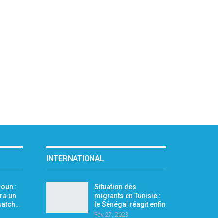
INTERNATIONAL
oun :
Situation des
ra un
migrants en Tunisie :
 match…
le Sénégal réagit enfin
Fév 27, 2023