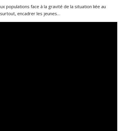
populations face à la gravité de la situation liée au
t surtout, encadrer les jeunes…