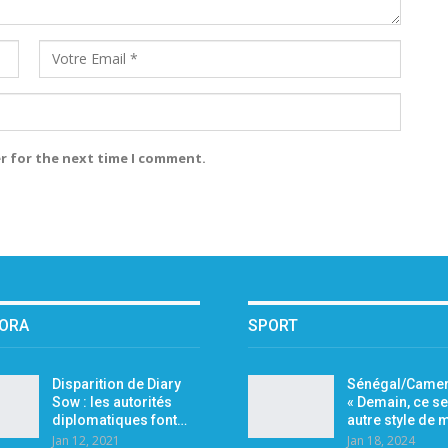
r for the next time I comment.
PORA
SPORT
Disparition de Diary
Sénégal/Camer
Sow : les autorités
« Demain, ce se
diplomatiques font…
autre style de
Jan 12, 2021
Jan 18, 2024