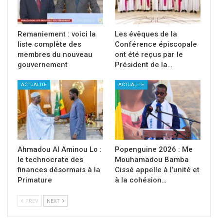
Remaniement : voici la
Les évêques de la
liste complète des
Conférence épiscopale
membres du nouveau
ont été reçus par le
gouvernement
Président de la…
ACTUALITE
ACTUALITE
Ahmadou Al Aminou Lo :
Popenguine 2026 : Me
le technocrate des
Mouhamadou Bamba
finances désormais à la
Cissé appelle à l’unité et
Primature
à la cohésion…
PREV
NEXT