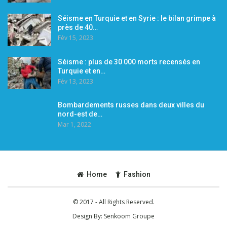
Séisme en Turquie et en Syrie : le bilan grimpe à
près de 40…
Fév 15, 2023
Séisme : plus de 30 000 morts recensés en
Turquie et en…
Fév 13, 2023
Bombardements russes dans deux villes du
nord-est de…
Mar 1, 2022
Home
Fashion
© 2017 - All Rights Reserved.
Design By:
Senkoom Groupe