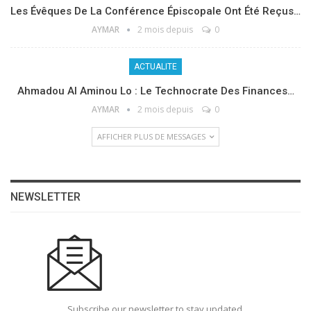
Les Évêques De La Conférence Épiscopale Ont Été Reçus…
AYMAR
2 mois depuis
0
ACTUALITE
Ahmadou Al Aminou Lo : Le Technocrate Des Finances…
AYMAR
2 mois depuis
0
AFFICHER PLUS DE MESSAGES
NEWSLETTER
Subscribe our newsletter to stay updated.