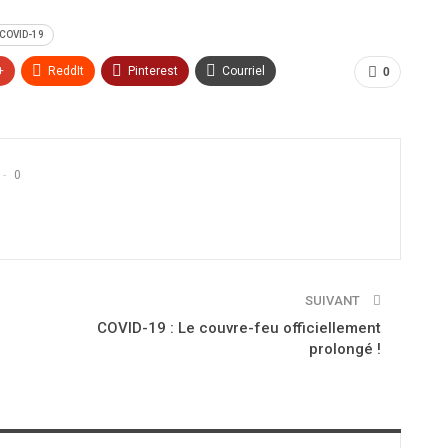
 COVID-19
+
ReddIt
Pinterest
Courriel
0
0
SUIVANT
COVID-19 : Le couvre-feu officiellement
prolongé !