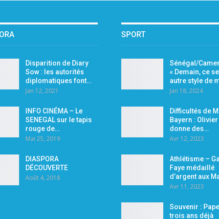
PORA
SPORT
Disparition de Diary
Sénégal/Camer
Sow : les autorités
« Demain, ce se
diplomatiques font…
autre style de
Jan 12, 2021
Jan 18, 2024
INFO CINÉMA – Le
Difficultés de 
SENEGAL sur le tapis
Bayern : Olivie
rouge de…
donne des…
Mai 25, 2019
Avr 12, 2023
DIASPORA
Athlétisme – Ga
DÉCOUVERTE
Faye médaillé
d’argent aux M
Août 4, 2018
Avr 11, 2023
Souvenir : Pape
trois ans déjà