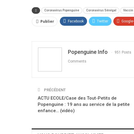
Coronavirus Popenguine
Coronavirus Sénégal
Vaccin
Publier
Facebook
Twitter
Google
Popenguine Info
951 Posts
Comments
PRÉCÉDENT
ACTU ECOLE/Case des Tout-Petits de
Popenguine : 19 ans au service de la petite
enfance… (vidéo)