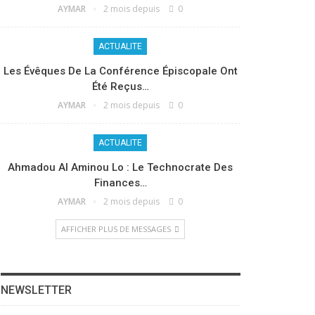
AYMAR
2 mois depuis
0
ACTUALITE
Les Évêques De La Conférence Épiscopale Ont
Été Reçus…
AYMAR
2 mois depuis
0
ACTUALITE
Ahmadou Al Aminou Lo : Le Technocrate Des
Finances…
AYMAR
2 mois depuis
0
AFFICHER PLUS DE MESSAGES
NEWSLETTER