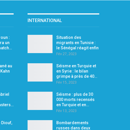
INTERNATIONAL
oun :
Situation des
ra un
migrants en Tunisie :
 match…
le Sénégal réagit enfin
Fév 27, 2023
Mané au
Séisme en Turquie et
r Kahn
en Syrie : le bilan
grimpe à près de 40…
Fév 15, 2023
briel
Séisme : plus de 30
000 morts recensés
asters…
en Turquie et en…
Fév 13, 2023
 Diouf,
Bombardements
russes dans deux