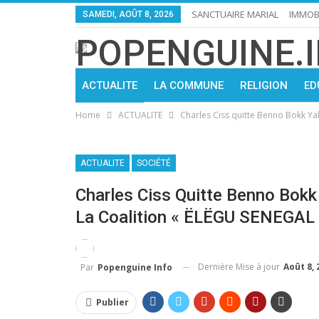
SANCTUAIRE MARIAL
IMMOBI
SAMEDI, AOÛT 8, 2026
ACTUALITE
LA COMMUNE
RELIGION
ED
Home
ACTUALITE
Charles Ciss quitte Benno Bokk Yak
ACTUALITE
SOCIÉTÉ
Charles Ciss Quitte Benno Bokk
La Coalition « ËLËGU SENEGAL
Dernière Mise à jour
Août 8, 
Par
Popenguine Info
Publier