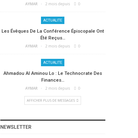
AYMAR
2 mois depuis
0
ACTUALITE
Les Évêques De La Conférence Épiscopale Ont
Été Reçus…
AYMAR
2 mois depuis
0
ACTUALITE
Ahmadou Al Aminou Lo : Le Technocrate Des
Finances…
AYMAR
2 mois depuis
0
AFFICHER PLUS DE MESSAGES
NEWSLETTER