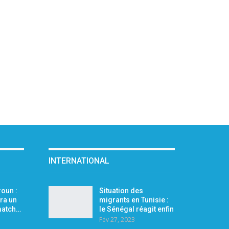
INTERNATIONAL
oun :
Situation des
ra un
migrants en Tunisie :
 match…
le Sénégal réagit enfin
Fév 27, 2023