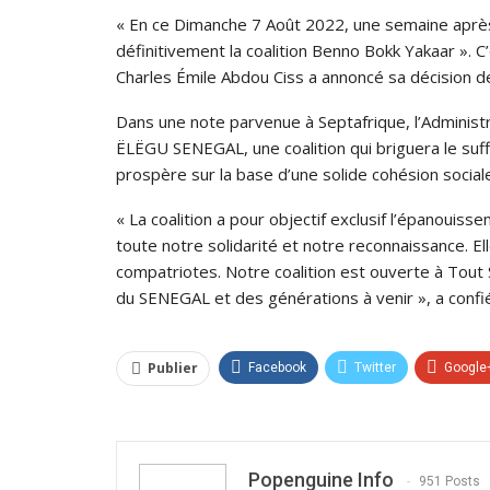
« En ce Dimanche 7 Août 2022, une semaine après l
définitivement la coalition Benno Bokk Yakaar ». C
Charles Émile Abdou Ciss a annoncé sa décision de q
Dans une note parvenue à Septafrique, l’Administra
ËLËGU SENEGAL, une coalition qui briguera le suf
prospère sur la base d’une solide cohésion sociale
« La coalition a pour objectif exclusif l’épanouis
toute notre solidarité et notre reconnaissance. Ell
compatriotes. Notre coalition est ouverte à Tout S
du SENEGAL et des générations à venir », a confi
Publier
Facebook
Twitter
Google
Popenguine Info
951 Posts