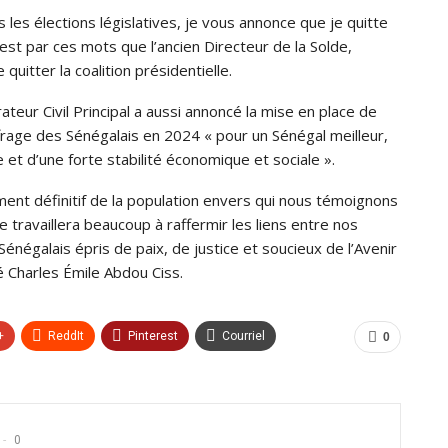
es élections législatives, je vous annonce que je quitte
’est par ces mots que l’ancien Directeur de la Solde,
uitter la coalition présidentielle.
teur Civil Principal a aussi annoncé la mise en place de
frage des Sénégalais en 2024 « pour un Sénégal meilleur,
 et d’une forte stabilité économique et sociale ».
sement définitif de la population envers qui nous témoignons
e travaillera beaucoup à raffermir les liens entre nos
énégalais épris de paix, de justice et soucieux de l’Avenir
é Charles Émile Abdou Ciss.
+
ReddIt
Pinterest
Courriel
0
0