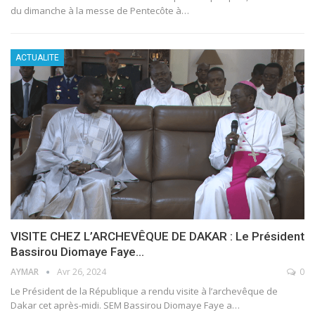
du dimanche à la messe de Pentecôte à
…
ACTUALITE
VISITE CHEZ L’ARCHEVÊQUE DE DAKAR : Le Président
Bassirou Diomaye Faye…
AYMAR
Avr 26, 2024
0
Le Président de la République a rendu visite à l’archevêque de
Dakar cet après-midi. SEM Bassirou Diomaye Faye a
…