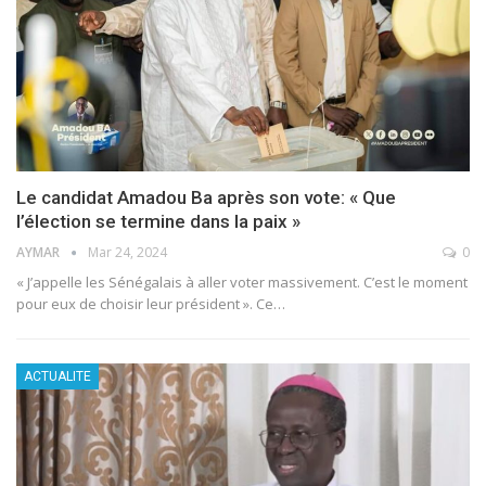
Le candidat Amadou Ba après son vote: « Que
l’élection se termine dans la paix »
AYMAR
Mar 24, 2024
0
« J’appelle les Sénégalais à aller voter massivement. C’est le moment
pour eux de choisir leur président ». Ce
…
ACTUALITE