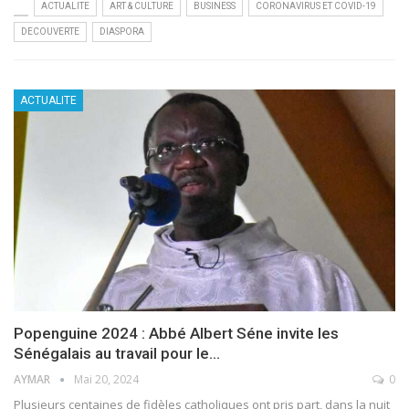
ACTUALITE
ART & CULTURE
BUSINESS
CORONAVIRUS ET COVID-19
DECOUVERTE
DIASPORA
ACTUALITE
Popenguine 2024 : Abbé Albert Séne invite les
Sénégalais au travail pour le…
AYMAR
Mai 20, 2024
0
Plusieurs centaines de fidèles catholiques ont pris part, dans la nuit