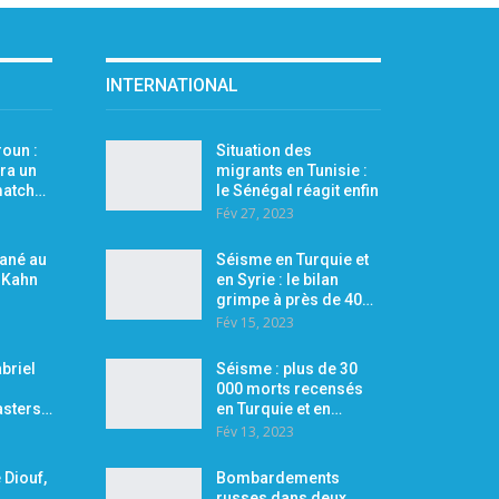
INTERNATIONAL
oun :
Situation des
ra un
migrants en Tunisie :
 match…
le Sénégal réagit enfin
Fév 27, 2023
Mané au
Séisme en Turquie et
r Kahn
en Syrie : le bilan
grimpe à près de 40…
Fév 15, 2023
briel
Séisme : plus de 30
000 morts recensés
asters…
en Turquie et en…
Fév 13, 2023
 Diouf,
Bombardements
russes dans deux