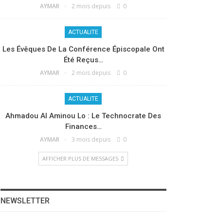
AYMAR
2 mois depuis
0
ACTUALITE
Les Évêques De La Conférence Épiscopale Ont
Été Reçus…
AYMAR
2 mois depuis
0
ACTUALITE
Ahmadou Al Aminou Lo : Le Technocrate Des
Finances…
AYMAR
3 mois depuis
0
AFFICHER PLUS DE MESSAGES
NEWSLETTER