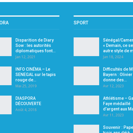
PORA
SPORT
Disparition de Diary
Sénégal/Camer
Sow : les autorités
« Demain, ce se
diplomatiques font…
autre style de
Jan 12, 2021
Jan 18, 2024
INFO CINÉMA – Le
Difficultés de 
SENEGAL sur le tapis
Bayern : Olivie
rouge de…
donne des…
Mai 25, 2019
Avr 12, 2023
DIASPORA
Athlétisme – Ga
DÉCOUVERTE
Faye médaillé
d’argent aux M
Août 4, 2018
Avr 11, 2023
Souvenir : Pape
trois ans déjà