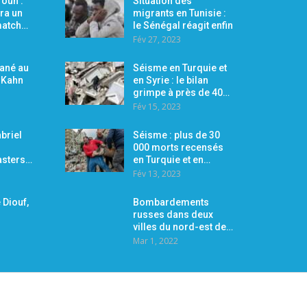
oun :
Situation des
ra un
migrants en Tunisie :
 match…
le Sénégal réagit enfin
Fév 27, 2023
Mané au
Séisme en Turquie et
r Kahn
en Syrie : le bilan
grimpe à près de 40…
Fév 15, 2023
briel
Séisme : plus de 30
000 morts recensés
asters…
en Turquie et en…
Fév 13, 2023
 Diouf,
Bombardements
russes dans deux
villes du nord-est de…
Mar 1, 2022