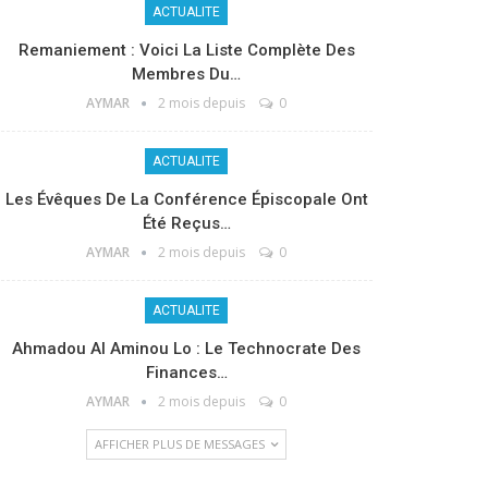
ACTUALITE
Remaniement : Voici La Liste Complète Des
Membres Du…
AYMAR
2 mois depuis
0
ACTUALITE
Les Évêques De La Conférence Épiscopale Ont
Été Reçus…
AYMAR
2 mois depuis
0
ACTUALITE
Ahmadou Al Aminou Lo : Le Technocrate Des
Finances…
AYMAR
2 mois depuis
0
AFFICHER PLUS DE MESSAGES