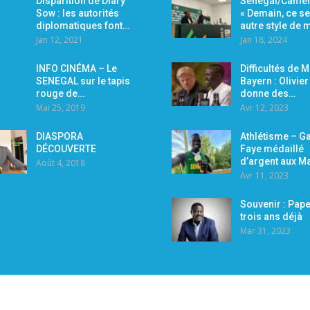
Disparition de Diary
Sénégal/Camer
Sow : les autorités
« Demain, ce se
diplomatiques font…
autre style de
Jan 12, 2021
Jan 18, 2024
INFO CINÉMA – Le
Difficultés de 
SENEGAL sur le tapis
Bayern : Olivie
rouge de…
donne des…
Mai 25, 2019
Avr 12, 2023
DIASPORA
Athlétisme – Ga
DÉCOUVERTE
Faye médaillé
d’argent aux M
Août 4, 2018
Avr 11, 2023
Souvenir : Pape
trois ans déjà
Mar 31, 2023