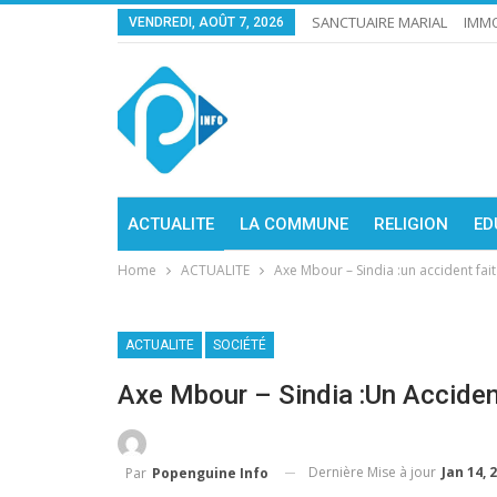
SANCTUAIRE MARIAL
IMMO
VENDREDI, AOÛT 7, 2026
ACTUALITE
LA COMMUNE
RELIGION
ED
Home
ACTUALITE
Axe Mbour – Sindia :un accident fait
ACTUALITE
SOCIÉTÉ
Axe Mbour – Sindia :un Acciden
Dernière Mise à jour
Jan 14, 
Par
Popenguine Info