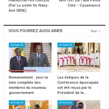
PARADOXE HISTORIQUE
vent fort sur l’axe Petite
(Par Le poète De Ndey-
Côte – Casamance
Ane SENE)
VOUS POURRIEZ AUSSI AIMER
Tout
ACTUALITE
ACTUALITE
Remaniement : voici la
Les évêques de la
liste complète des
Conférence épiscopale
membres du nouveau
ont été reçus par le
gouvernement
Président de la…
ACTUALITE
ACTUALITE