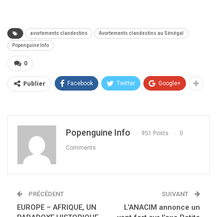
avortements clandestins
Avortements clandestins au Sénégal
Popenguine Info
0
Publier
Facebook
Twitter
Google+
Popenguine Info
951 Posts
0
Comments
PRÉCÉDENT
SUIVANT
EUROPE – AFRIQUE, UN
L’ANACIM annonce un